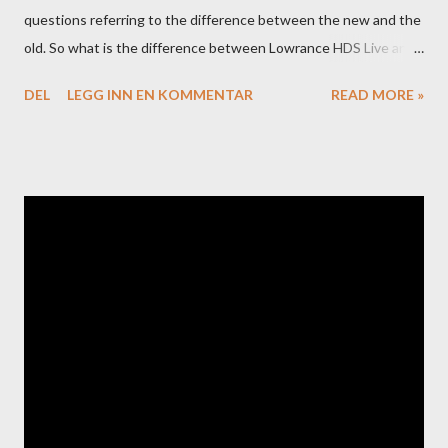
questions referring to the difference between the new and the
old. So what is the difference between Lowrance HDS Live and
HDS Carbon?
DEL
LEGG INN EN KOMMENTAR
READ MORE »