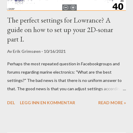
The perfect settings for Lowrance? A
guide on how to set up your 2D-sonar
part I.
Av
Erik Grimsøen
10/16/2021
Perhaps the most repeated question in Facebookgroups and
forums regarding marine electronics: "What are the best
settings?" The bad news is that there is no uniform answer to
that. The good news is that you can adjust settings according
to conditions if you have a little knowledge as to what settings
DEL
LEGG INN EN KOMMENTAR
READ MORE »
you should tweak and why. Here is part 1 of our guide to get the
most out of your unit in regards to settings.