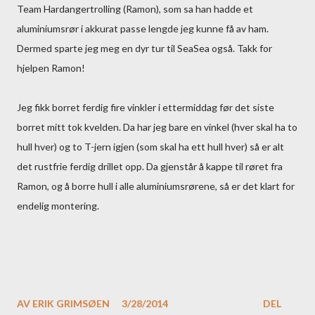
Team Hardangertrolling (Ramon), som sa han hadde et
aluminiumsrør i akkurat passe lengde jeg kunne få av ham.
Dermed sparte jeg meg en dyr tur til SeaSea også. Takk for
hjelpen Ramon!
Jeg fikk borret ferdig fire vinkler i ettermiddag før det siste
borret mitt tok kvelden. Da har jeg bare en vinkel (hver skal ha to
hull hver) og to T-jern igjen (som skal ha ett hull hver) så er alt
det rustfrie ferdig drillet opp. Da gjenstår å kappe til røret fra
Ramon, og å borre hull i alle aluminiumsrørene, så er det klart for
endelig montering.
AV
ERIK GRIMSØEN
3/28/2014
DEL