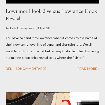
Lowrance Hook 2 versus Lowrance Hook
Reveal
Av
Erik Grimsøen
3/11/2020
You have to hand it to Lowrance when it comes to the name of
their new entry-level line of sonar and chartplotters. We all
want to hook up, and what better way to do that then by having
our marine electronics reveal to us where the fish are?
DEL
30 KOMMENTARER
READ MORE »