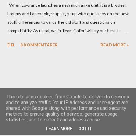
When Lowrance launches a new mid-range unit, it is a big deal.
Forums and Facebookgroups light up with questions on the new
stuff, differences towards the old stuff and questions on
compatibility. As usual, we in Team Colibri will try our best to
sort that out, both on a technical level and with a more practical
DEL
8 KOMMENTARER
READ MORE »
in-your-boat approach.
This site uses cookies from Google to deliver its services
and to analyze traffic. Your IP address and user-agent are
shared with Google along with performance and security
Drevet av Blogger
metrics to ensure quality of service, generate usage
statistics, and to detect and address abuse.
Team Colibri
LEARN MORE
GOT IT