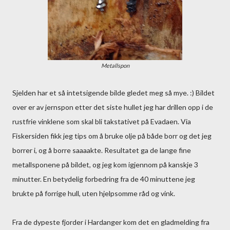
Metallspon
Sjelden har et så intetsigende bilde gledet meg så mye. :) Bildet
over er av jernspon etter det siste hullet jeg har drillen opp i de
rustfrie vinklene som skal bli takstativet på Evadaen. Via
Fiskersiden fikk jeg tips om å bruke olje på både borr og det jeg
borrer i, og å borre saaaakte. Resultatet ga de lange fine
metallsponene på bildet, og jeg kom igjennom på kanskje 3
minutter. En betydelig forbedring fra de 40 minuttene jeg
brukte på forrige hull, uten hjelpsomme råd og vink.
Fra de dypeste fjorder i Hardanger kom det en gladmelding fra