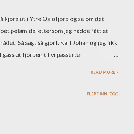
så kjøre ut i Ytre Oslofjord og se om det
ripet pelamide, ettersom jeg hadde fått et
rådet. Så sagt så gjort. Karl Johan og jeg fikk
 gass ut fjorden til vi passerte
et. Vi brukte forresten denne båtslippen
READ MORE »
harrybru. Så var det ut med planerboard og
ar helt fantastisk denne morgenen, den
FLERE INNLEGG
 med rim på bilen. Turen ut fjorden i to
odt i kinnene, men hva gjør man ikke for
ppgang? Fint driv på vei ut. Vel ute fikk vi