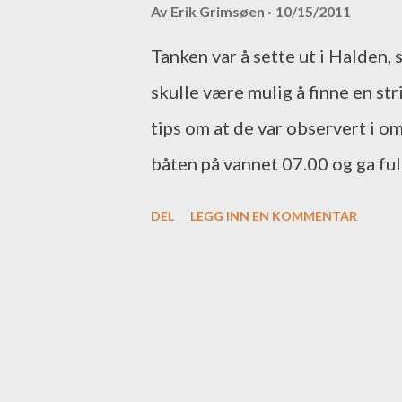
e
Av
Erik Grimsøen
10/15/2011
g
Tanken var å sette ut i Halden, 
g
skulle være mulig å finne en st
tips om at de var observert i om
båten på vannet 07.00 og ga full
Svinesundbrua og forbudsområd
DEL
LEGG INN EN KOMMENTAR
som var helt ok. Ny og gammel 
7 stenger og dorge på. Været v
første morgenen for min del i år
plussgrader og 25 knop røsket g
blikkstille hav og strålende solo