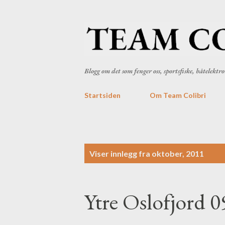
Blogg om det som fenger oss, sportsfiske, båtelekt
Startsiden
Om Team Colibri
I
Viser innlegg fra oktober, 2011
n
n
Ytre Oslofjord 0
l