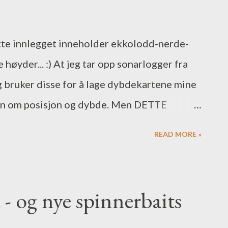
ette innlegget inneholder ekkolodd-nerde-
høyder... :) At jeg tar opp sonarlogger fra
g bruker disse for å lage dybdekartene mine
on om posisjon og dybde. Men DETTE
 vertikalfiske ga meg en ide om å lage film
READ MORE »
har Joakim laget en video hvor han har ett
og ett mot seg selv. Poenget er at den som
som ham, altså jiggen, fisken og selve
- og nye spinnerbaits
de vertikalfiske og film, så resultatet ble
Det skal bli spennende å se hva han får festet