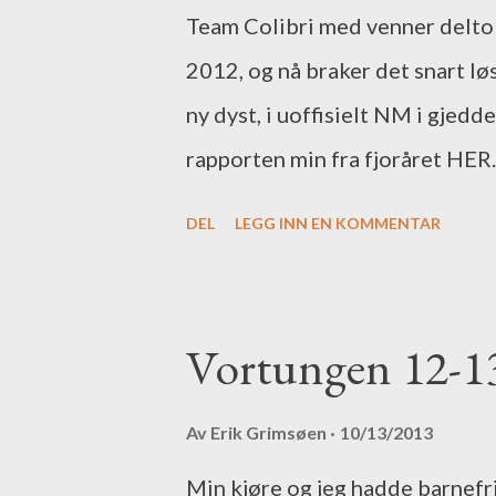
gjeddegimmick. I år har jeg prø
Team Colibri med venner deltok
navnet antyder er dette agn me
2012, og nå braker det snart løs
røre i vannet. Noen av de kan og
ny dyst, i uoffisielt NM i gjedd
med masse...
rapporten min fra fjoråret HER. 
DEL
LEGG INN EN KOMMENTAR
Vortungen 12-13.
Av
Erik Grimsøen
10/13/2013
Min kjøre og jeg hadde barnefr