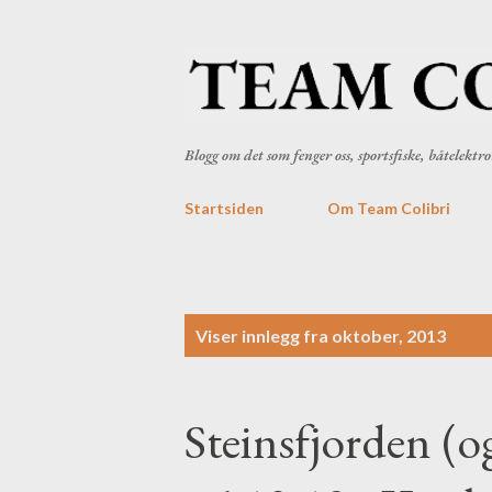
Blogg om det som fenger oss, sportsfiske, båtelekt
Startsiden
Om Team Colibri
I
Viser innlegg fra oktober, 2013
n
n
Steinsfjorden (og
l