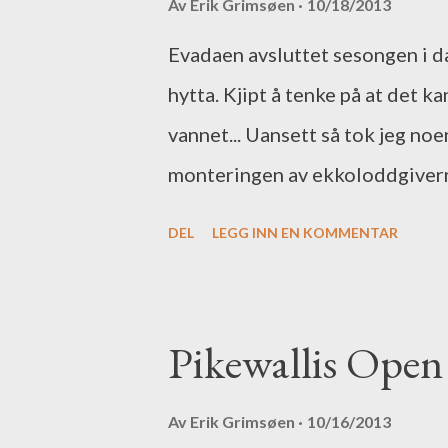
Av
Erik Grimsøen
10/18/2013
på film fremover. Tanken min v
Evadaen avsluttet sesongen i da
en PC med Lowrance sin Sonarvi
hytta. Kjipt å tenke på at det k
Så nå har jeg testet et gratis
vannet... Uansett så tok jeg noe
programmet tar opp det du har o
monteringen av ekkoloddgiverne
P66 som gir 50/200 kHz, altså 
DEL
LEGG INN EN KOMMENTAR
sitter Lowrance LSS-1 giveren 
En nærmere kikk på LSS-1. Merk
LSS-2. En nærmere kikk på Airm
Pikewallis Open
fysisk enn Lowrance 83/200-giv
giverne fungerer utmerket slik d
Av
Erik Grimsøen
10/16/2013