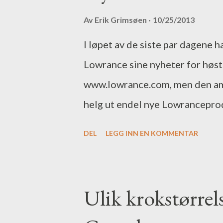
hadde plukket gjedder i grøvre 
Av
Erik Grimsøen
10/25/2013
forsåvidt enkel, begynne med ka
I løpet av de siste par dagene 
ikke leverte gå over til slowt
Lowrance sine nyheter for høste
dypkantene. Morten hadde kjenn
www.lowrance.com, men den ame
jeg i det hele tatt hadd...
helg ut endel nye Lowranceprod
fjernet igjen nå. Om dette ble g
DEL
LEGG INN EN KOMMENTAR
nylanseringene, eller om det va
gjorde i hvertfall at katta kom
Bildene er fra www.basspro.com
Ulik krokstørre
En ekkoloddgiver for monterin