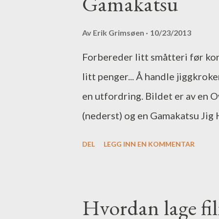
Gamakatsu
graders ekkoloddbilde, med an
360 Scan. Sonar Hub (599 USD) 
Av
Erik Grimsøen
10/23/2013
med Spotlight. Sonar Hub me
Forbereder litt småtteri før k
giver for CHIRP. TM150 er en r
litt penger... Å handle jiggkrok
(799 USD) Sonar Hub med Spotli
en utfordring. Bildet er av en
(nederst) og en Gamakatsu Jig 
faktisk marginalt større enn G
DEL
LEGG INN EN KOMMENTAR
sin "favorittstørrelse" til buti
Owneren er forresten fra Nordi
fra Gero på Lillestrøm. Begge k
Hvordan lage fi