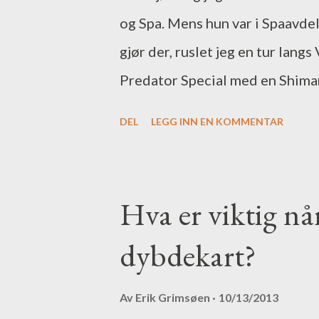
og Spa. Mens hun var i Spaavde
gjør der, ruslet jeg en tur la
Predator Special med en Shima
Shimano Twinpower 4000. Med a
DEL
LEGG INN EN KOMMENTAR
mitt. I boksen med gjeddegodter
jerkbaits og selvfølgelig noen s
Rømskog Hotell var en meget po
Hva er viktig nå
og ligger utrolig fint til i ter
dybdekart?
Været viste seg også fra sin bes
skyfri himmel. Vi begynte dagen
Av
Erik Grimsøen
10/13/2013
et branntårn. Turen på ca 8-9 km