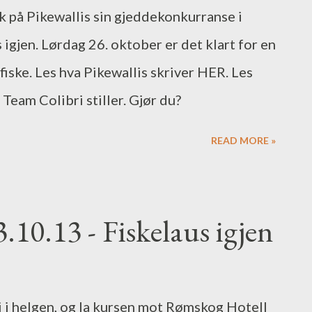
vd med litt forskjellige spinnerbaits. Som
 på Pikewallis sin gjeddekonkurranse i
d spinnerblader på, som lager masse liv og
 igjen. Lørdag 26. oktober er det klart for en
så trekkes inn helt i overflaten (topwater),
efiske. Les hva Pikewallis skriver HER. Les
Team Colibri stiller. Gjør du?
READ MORE »
10.13 - Fiskelaus igjen
i i helgen, og la kursen mot Rømskog Hotell