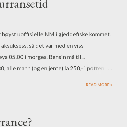
urransetid
t høyst uoffisielle NM i gjeddefiske kommet.
aksuksess, så det var med en viss
ya 05.00 i morges. Bensin må til...
, alle mann (og en jente) la 250,- i potten
ikk de tre lengste gjeddene før avslutningen
READ MORE »
bri hadde fått en forsterkning for
mt antall timer på Steinsfjorden, og er en
skere. Med tanke på at min egen oppladning
wrance?
det godt for selvtilliten å ha en som nettopp