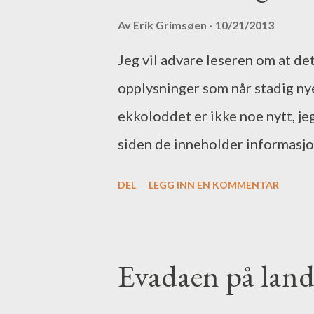
Av
Erik Grimsøen
10/21/2013
Jeg vil advare leseren om at d
opplysninger som når stadig nye 
ekkoloddet er ikke noe nytt, je
siden de inneholder informasj
innlegget på en svensk blogg om
DEL
LEGG INN EN KOMMENTAR
av sonarloggen. På bloggen sin 
kamera rettet mot ekkoloddet, 
ser på filmen skal se det samme 
Evadaen på land 
hogget. Nå er Joakim proff på bå
riktig bra. (Fisk får han også.) 