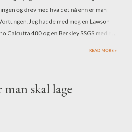
lingen og drev med hva det nå enn er man
ngs Vortungen. Jeg hadde med meg en Lawson
no Calcutta 400 og en Berkley SSGS med en
ndre ord det vanlige gjeddefiskeutstyret
READ MORE »
i lå noen spinbaits, et swimbait, diverse
hadder. Shad klar til bruk Ditto spinnerbait
sitiv opplevelse. Det holder høy standard,
r man skal lage
renget, delvis utstikkende over Vortungen.
te side, helt vindstille og strålende sol fra
 med noe så tradisjonelt som en tur opp til
 var riktig fin og godt merket, så skulle du