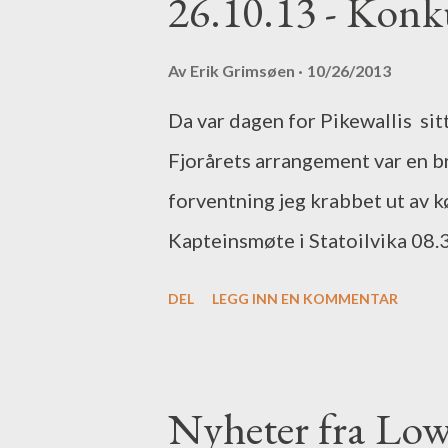
e
26.10.13 - Konk
g
g
Av
Erik Grimsøen
10/26/2013
Da var dagen for Pikewallis sit
Fjorårets arrangement var en br
forventning jeg krabbet ut av kø
Kapteinsmøte i Statoilvika 08.30
som skulle gå til den/ de som f
DEL
LEGG INN EN KOMMENTAR
på samme sted 14.00. Team Coli
anledningen. Morten har et enor
av våre mer rutinerte gjeddefi
Nyheter fra Lo
bestod i to blanketurer, gjorde 