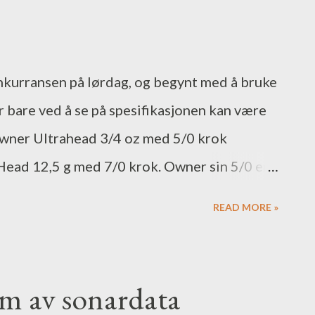
dre ord Lowrance sitt svar på Humminbird
Modul for tilkobling til vanlig HDS for bruk
d CHIRP og LSS2 (999 USD) Med en TM150
onkurransen på lørdag, og begynt med å bruke
imelig chirpgiver. Sonar Hub med LSS-2
er bare ved å se på spesifikasjonen kan være
ght Scan...
 Owner Ultrahead 3/4 oz med 5/0 krok
Head 12,5 g med 7/0 krok. Owner sin 5/0 er
amakatsu sin 7/0! Løsningen er å ta med seg
READ MORE »
kken og sjekke krok mot krok på stedet.
sk Sportsfiske på Lysaker, og Gamakatsuen
ommer i pakke med tre stykk til 79,-
lm av sonardata