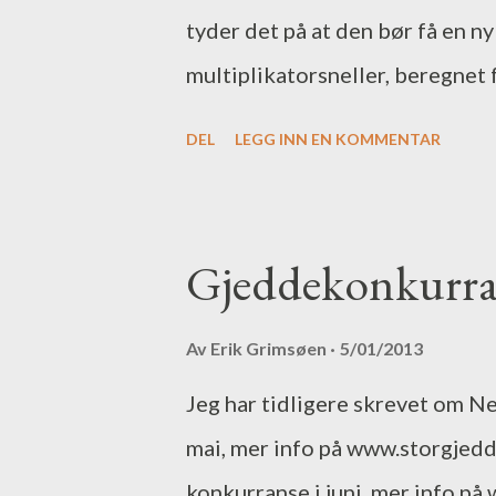
tyder det på at den bør få en ny 
multiplikatorsneller, beregnet 
og firedelt. Selges med origina
DEL
LEGG INN EN KOMMENTAR
denne på G-sport i Storgaten i O
nordover en tur. Den ble aldri 
ganger til gjeddefiske. Stangen
Gjeddekonkurran
toppaksjon og kaster både langt
svabergfiske i sjøen, i tillegg t
Av
Erik Grimsøen
5/01/2013
Jeg mener stangen kostet nærmer
Jeg har tidligere skrevet om N
Kjøper betaler eventuell frakt,
mai, mer info på www.storgjedd
konkurranse i juni, mer info p