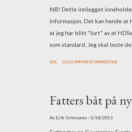
NB! Dette innlegget inneholder 
informasjon. Det kan hende at
at jeg har blitt "lurt" av at HD
som standard. Jeg skal teste det
mer info. I kveld ble det tid ti
DEL
LEGG INN EN KOMMENTAR
Kadettangen i Sandvika klokken
vil bruke den slippen nå, så vær 
siden kaia er gjerdet inn. Det va
Fatters båt på ny
dro ut. Målet med turen var å 
nettverk med ethernetkabel, s
Av
Erik Grimsøen
5/18/2013
har gjort på begge enhetene fun