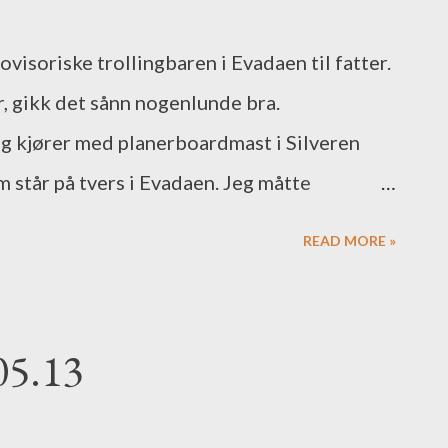
rovisoriske trollingbaren i Evadaen til fatter.
r, gikk det sånn nogenlunde bra.
eg kjører med planerboardmast i Silveren
m står på tvers i Evadaen. Jeg måtte
 Vanntemperaturen varierer en del, 10,3 og opp
READ MORE »
t vann, og mye kvist og kvast som flyter
av sideparavaner og woblere med andre ord,
 er i hvertfall været fint. Tyrifjorden,
05.13
gholdere ovenifra