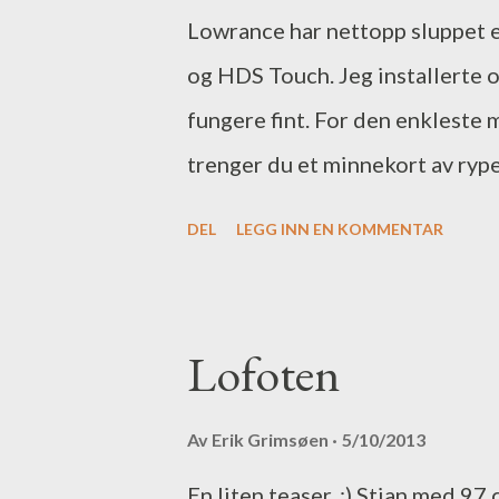
Lowrance har nettopp sluppet
noen åregaffelholdere slik at 
og HDS Touch. Jeg installerte op
Silver ...
fungere fint. For den enkleste
trenger du et minnekort av 
minnekortleser. De fleste lapto
DEL
LEGG INN EN KOMMENTAR
kjøpt en i nær sagt alle elekt
som passer til din enhet på PCe
igjen, og sett inn et minnekort i
Lofoten
med musen og "unzip" eller "extr
minnekortet. Da kan du slette 
Av
Erik Grimsøen
5/10/2013
slå på HDSen og så går resten av
En liten teaser. :) Stian med 97