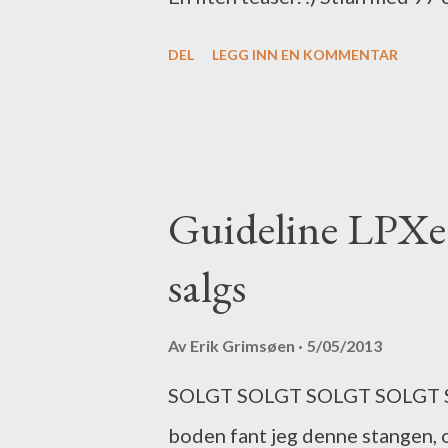
blitt enklere å ta skjermbilder, 
DEL
LEGG INN EN KOMMENTAR
GPSen oppdateres oftere og ikk
mellom flere enheter via etherne
Guideline LPXe 1
salgs
Av
Erik Grimsøen
5/05/2013
SOLGT SOLGT SOLGT SOLGT SO
boden fant jeg denne stangen, 