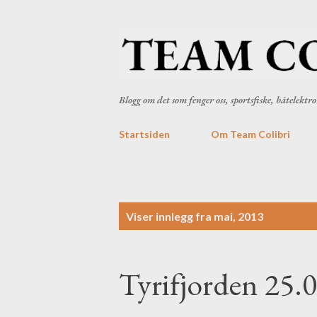
Blogg om det som fenger oss, sportsfiske, båtelekt
Startsiden
Om Team Colibri
I
Viser innlegg fra mai, 2013
n
n
Tyrifjorden 25.
l