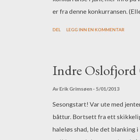
er fra denne konkurransen. (El
gang akkurat nå, med flere nor
DEL
LEGG INN EN KOMMENTAR
http://www.tv2bornholm.dk/eve
Indre Oslofjord
Av
Erik Grimsøen
5/01/2013
Sesongstart! Var ute med jentene
båttur. Bortsett fra ett skikkeli
haleløs shad, ble det blanking i