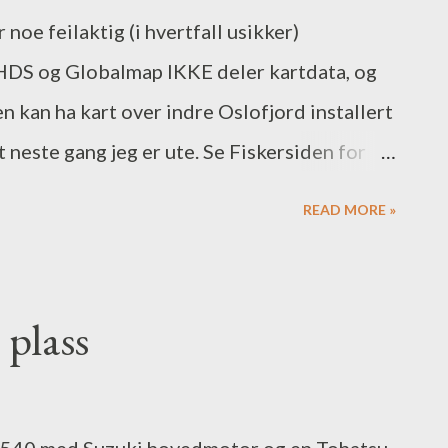
noe feilaktig (i hvertfall usikker)
 HDS og Globalmap IKKE deler kartdata, og
Sen kan ha kart over indre Oslofjord installert
 neste gang jeg er ute. Se Fiskersiden for
l noen timer på vannet. Sjøsatte ved
READ MORE »
 19.50 og var på land igjen 22.50. Hvis du
obs på at det er litt leit å parkere der nå
r blikk stille på fjorden og lavvann når jeg
 plass
teste å kjøre HDSen og Globalmapperen i
amt å sjekke at mykvareoppdateringene jeg
gerer som de skal. Jeg hadde naturligvis