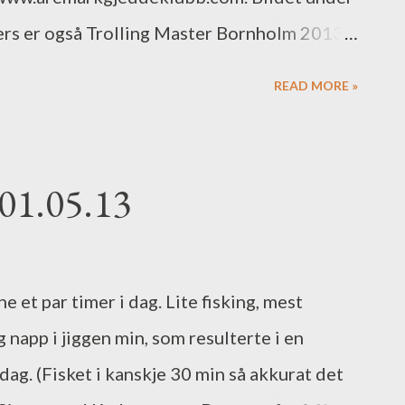
lers er også Trolling Master Bornholm 2013 i
ske team. Se mer på
READ MORE »
nts/trolling.aspx)
 01.05.13
 et par timer i dag. Lite fisking, mest
g napp i jiggen min, som resulterte i en
 dag. (Fisket i kanskje 30 min så akkurat det