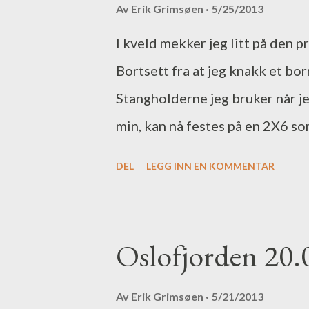
e
Av
Erik Grimsøen
5/25/2013
g
I kveld mekker jeg litt på den p
g
Bortsett fra at jeg knakk et bor
Stangholderne jeg bruker når j
min, kan nå festes på en 2X6 so
selvfølgelig teste litt også. :)
DEL
LEGG INN EN KOMMENTAR
til 13 grader. Det er meget høy
rundt. Det blir endel rensing 
og fisket er helt dødt. Heldigvis
Oslofjorden 20.
stangholdere Tyrifjorden, stan
Av
Erik Grimsøen
5/21/2013