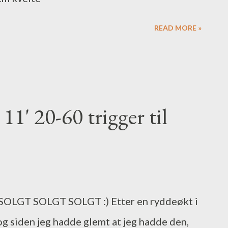
at Lowrance sin variant av wifi støttes,
READ MORE »
e minst muligheten for å dele kartdata
t...
1' 20-60 trigger til
LGT SOLGT SOLGT :) Etter en ryddeøkt i
og siden jeg hadde glemt at jeg hadde den,