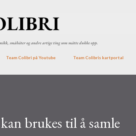
Gå til hovedinnhold
ronikk, småbåter og andre artige ting som måtte dukke opp.
Team Colibri på Youtube
Team Colibris kartportal
kan brukes til å samle