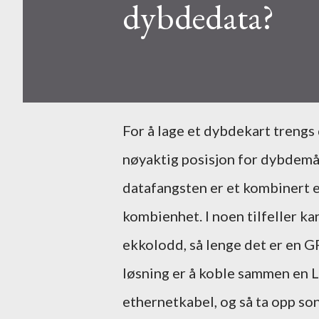
dybdedata?
For å lage et dybdekart trengs det informasjon om dybde, kombinert med en
nøyaktig posisjon for dybdemål
datafangsten er et kombinert e
kombienhet. I noen tilfeller k
ekkolodd, så lenge det er en G
løsning er å koble sammen en
ethernetkabel, og så ta opp so