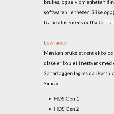
brukes, og selv om enheten din
softwaren i enheten. Slike oppg
fra produsentens nettsider for
Lowrance
Man kan bruke et rent ekkolodd
disse er koblet i nettverk med
Sonarloggen lagres da i kartpl
Simrad.
HDS Gen 1
HDS Gen 2