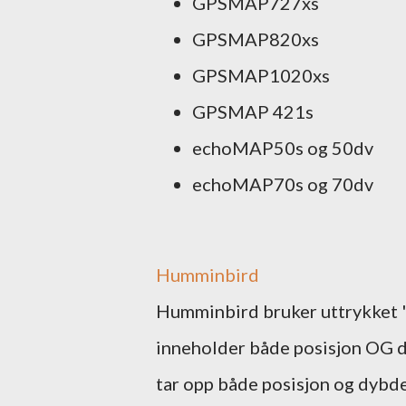
GPSMAP727xs
GPSMAP820xs
GPSMAP1020xs
GPSMAP 421s
echoMAP50s og 50dv
echoMAP70s og 70dv
Humminbird
Humminbird bruker uttrykket "
inneholder både posisjon OG dy
tar opp både posisjon og dybd