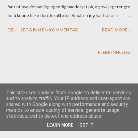
fant ut hva det var jeg egentlig hadde lyst på, og hva jeg trengte
for å kunne fiske flere lokaliteter. Robåten jeg har fra før er
relativt stedbunden, og fiskekajakken trives best i skogsvann og
DEL
LEGG INN EN KOMMENTAR
READ MORE »
mindre sjøer.
FLERE INNLEGG
This site uses cookies from Google to deliver its services
and to analyze traffic. Your IP address and user-agent are
shared with Google along with performance and security
Drevet av Blogger
metrics to ensure quality of service, generate usage
statistics, and to detect and address abuse.
Team Colibri
LEARN MORE
GOT IT