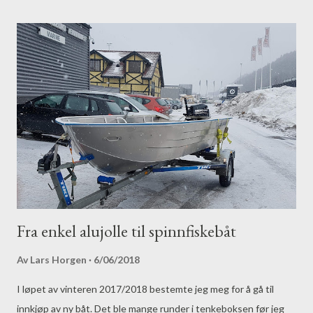
derfor mast litt for å få informasjon om det blir NM i 2018, og nå
har vi fått bekreftelsen: Abbor-NM 2018 Hurdalsjøen Lørdag
08.09.2018 Sett av datoen, legg inn søknad i familierådet, hos
arbeidsgiver og alle andre steder du måtte ønske å få disp, for
dette vil du virkelig få med deg. Og legg for all del turen innom
Villmarksbutikken ( fysisk eller på nett ) for å komplettere
abborutstyret med godis fra Pikewallis Friluftsliv før NM. Vi
kommer tilbake med mer info...
Fra enkel alujolle til spinnfiskebåt
Av
Lars Horgen
6/06/2018
I løpet av vinteren 2017/2018 bestemte jeg meg for å gå til
innkjøp av ny båt. Det ble mange runder i tenkeboksen før jeg