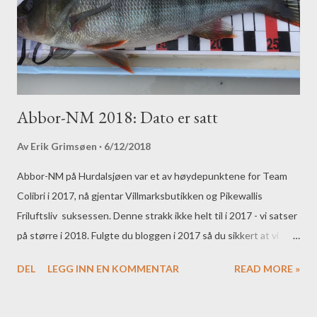
Abbor-NM 2018: Dato er satt
Av
Erik Grimsøen
6/12/2018
Abbor-NM på Hurdalsjøen var et av høydepunktene for Team
Colibri i 2017, nå gjentar Villmarksbutikken og Pikewallis
Friluftsliv suksessen. Denne strakk ikke helt til i 2017 - vi satser
på større i 2018. Fulgte du bloggen i 2017 så du sikkert at vi
satset litt opp mot NM. Akkurat det var det flere grunner til,
DEL
LEGG INN EN KOMMENTAR
READ MORE »
ikke minst at det passet seg sånn rent praktisk. At NM så ble et
fantastisk arrangement, trass i møkkavær og tregt fiske, var en
kjempebonus for vår teaminnsats. Snart start i 2017 Vi har