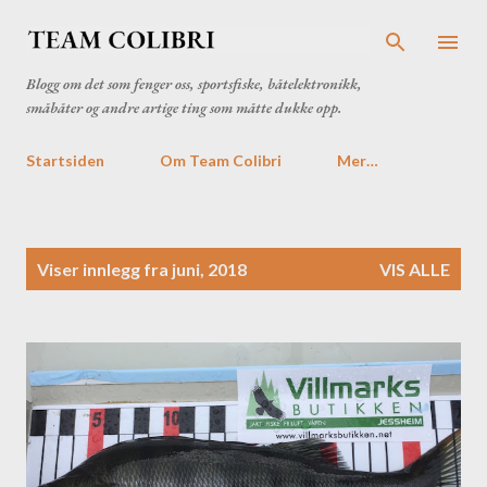
Gå til hovedinnhold
Blogg om det som fenger oss, sportsfiske, båtelektronikk,
småbåter og andre artige ting som måtte dukke opp.
Startsiden
Om Team Colibri
Mer…
I
Viser innlegg fra juni, 2018
VIS ALLE
n
n
l
e
g
g