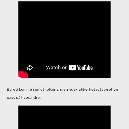
Bare å komme seg ut folkens, men husk sikkerhetsutstyret og
pass på hverandre.