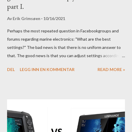
part I.
Av
Erik Grimsøen
10/16/2021
Perhaps the most repeated question in Facebookgroups and
forums regarding marine electronics: "What are the best
settings?" The bad news is that there is no uniform answer to
that. The good news is that you can adjust settings according
to conditions if you have a little knowledge as to what settings
DEL
LEGG INN EN KOMMENTAR
READ MORE »
you should tweak and why. Here is part 1 of our guide to get the
most out of your unit in regards to settings.