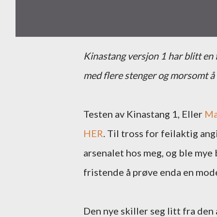
Kinastang versjon 1 har blitt en fast følgesvenn ved lettere fiske, men siden det er kjekt
med flere stenger og morsomt å tes
Testen av Kinastang 1, Eller
Ma
HER
. Til tross for feilaktig an
arsenalet hos meg, og ble mye b
fristende å prøve enda en mode
Den nye skiller seg litt fra den