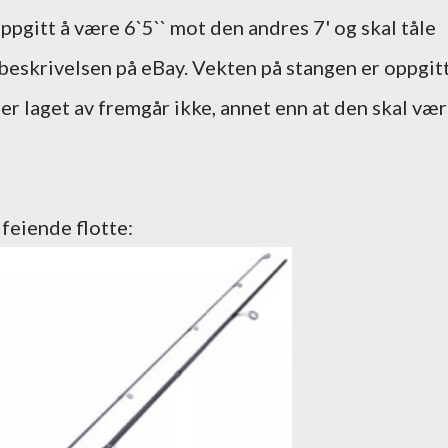
pgitt å være 6`5`` mot den andres 7' og skal tåle
 beskrivelsen på eBay. Vekten på stangen er oppgit
 er laget av fremgår ikke, annet enn at den skal væ
feiende flotte: