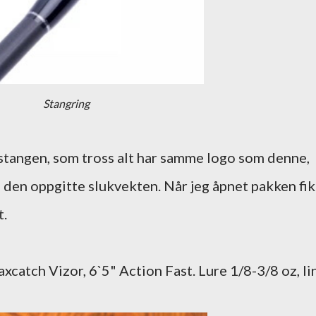
Stangring
 stangen, som tross alt har samme logo som denne,
il den oppgitte slukvekten. Når jeg åpnet pakken fi
t.
xcatch Vizor, 6`5" Action Fast. Lure 1/8-3/8 oz, li