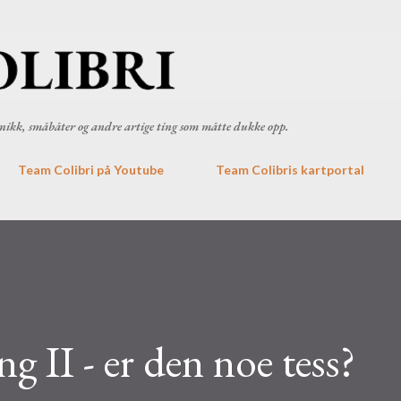
Gå til hovedinnhold
ronikk, småbåter og andre artige ting som måtte dukke opp.
Team Colibri på Youtube
Team Colibris kartportal
ng II - er den noe tess?