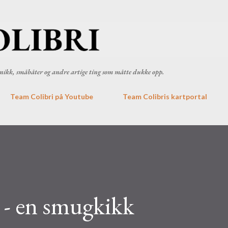
Gå til hovedinnhold
ronikk, småbåter og andre artige ting som måtte dukke opp.
Team Colibri på Youtube
Team Colibris kartportal
 - en smugkikk