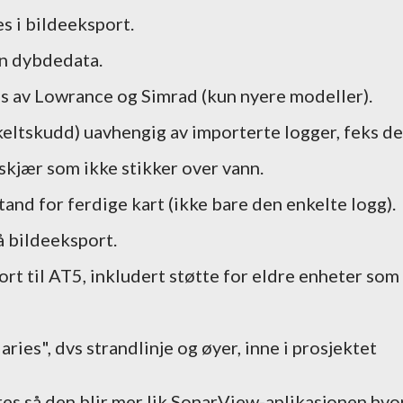
s i bildeeksport.
en dybdedata.
 av Lowrance og Simrad (kun nyere modeller).
eltskudd) uavhengig av importerte logger, feks de
skjær som ikke stikker over vann.
and for ferdige kart (ikke bare den enkelte logg).
 bildeeksport.
rt til AT5, inkludert støtte for eldre enheter som
ies", dvs strandlinje og øyer, inne i prosjektet
s så den blir mer lik SonarView-aplikasjonen hvo