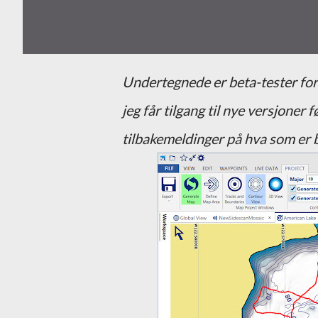
Undertegnede er beta-tester for Reefmaster via prosjektet Dybdekart.no. Det betyr at
jeg får tilgang til nye versjoner f
tilbakemeldinger på hva som er 