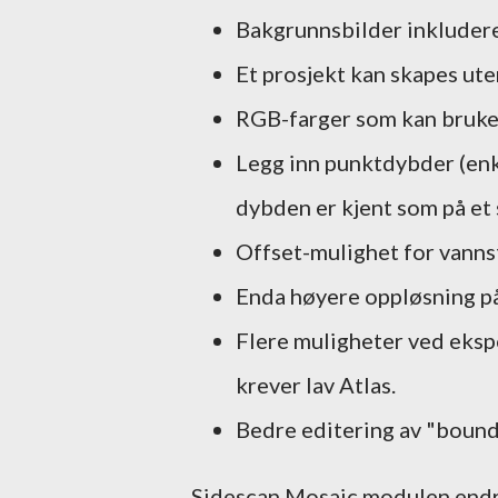
Bakgrunnsbilder inkludere
Et prosjekt kan skapes ut
RGB-farger som kan brukes
Legg inn punktdybder (enk
dybden er kjent som på et 
Offset-mulighet for vannst
Enda høyere oppløsning på
Flere muligheter ved ekspo
krever lav Atlas.
Bedre editering av "boundar
Sidescan Mosaic modulen endre