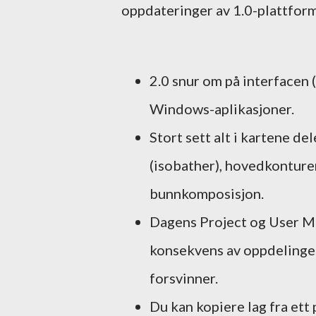
oppdateringer av 1.0-plattfor
2.0 snur om på interfacen 
Windows-aplikasjoner.
Stort sett alt i kartene de
(isobather), hovedkonturer
bunnkomposisjon.
Dagens Project og User Ma
konsekvens av oppdelingen 
forsvinner.
Du kan kopiere lag fra ett p