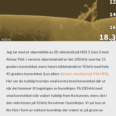
Jeg tar med et skjermbilde av 2D-ekkolodd på HDS 5 Gen 2 med
Airmar P66. I venstre skjermhalvdel er det 200 kHz som har 11
graders konevinkel, mens høyre bildehalvdel er 50 kHz med hele
45 graders konevinkel. (Les ellers
Airmars datablad på P66 HER)
.
Her ser du tydelig hvordan smal kontra bred konevinkel slår ut
når det kommer til tegningen av bunnlinjen. På 200 kHz med
smal konevinkel står vraket tydelig frem fra bunnen, mens det i
den vide konen på 50 kHz forsvinner i bunnlinjen. Vi ser kun et
lite hint i form av tykkere bunnlinje der vraket er, på grunn av