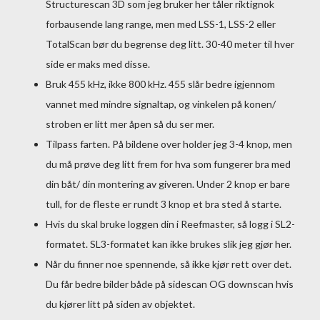
Structurescan 3D som jeg bruker her tåler riktignok
forbausende lang range, men med LSS-1, LSS-2 eller
TotalScan bør du begrense deg litt. 30-40 meter til hver
side er maks med disse.
Bruk 455 kHz, ikke 800 kHz. 455 slår bedre igjennom
vannet med mindre signaltap, og vinkelen på konen/
stroben er litt mer åpen så du ser mer.
Tilpass farten. På bildene over holder jeg 3-4 knop, men
du må prøve deg litt frem for hva som fungerer bra med
din båt/ din montering av giveren. Under 2 knop er bare
tull, for de fleste er rundt 3 knop et bra sted å starte.
Hvis du skal bruke loggen din i Reefmaster, så logg i SL2-
formatet. SL3-formatet kan ikke brukes slik jeg gjør her.
Når du finner noe spennende, så ikke kjør rett over det.
Du får bedre bilder både på sidescan OG downscan hvis
du kjører litt på siden av objektet.