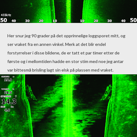
Her snur jeg 90 grader på det opprinnelige loggsporet mitt, og
ser vraket fra en annen vinkel. Merk at det blir endel
forstyrrelser i disse bildene, de er tatt et par timer etter de
første og i mellomtiden hadde en stor stim med noe jeg antar
var bittesmå brisling lagt sin elsk på plassen med vraket.