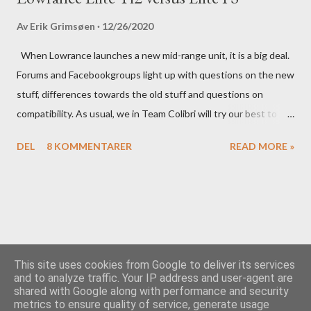
Av
Erik Grimsøen
12/26/2020
When Lowrance launches a new mid-range unit, it is a big deal.
Forums and Facebookgroups light up with questions on the new
stuff, differences towards the old stuff and questions on
compatibility. As usual, we in Team Colibri will try our best to
sort that out, both on a technical level and with a more practical
DEL
8 KOMMENTARER
READ MORE »
in-your-boat approach.
This site uses cookies from Google to deliver its services
and to analyze traffic. Your IP address and user-agent are
shared with Google along with performance and security
Drevet av Blogger
metrics to ensure quality of service, generate usage