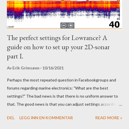
The perfect settings for Lowrance? A
guide on how to set up your 2D-sonar
part I.
Av
Erik Grimsøen
10/16/2021
Perhaps the most repeated question in Facebookgroups and
forums regarding marine electronics: "What are the best
settings?" The bad news is that there is no uniform answer to
that. The good news is that you can adjust settings according
to conditions if you have a little knowledge as to what settings
DEL
LEGG INN EN KOMMENTAR
READ MORE »
you should tweak and why. Here is part 1 of our guide to get the
most out of your unit in regards to settings.