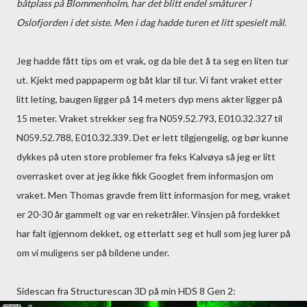
båtplass på Blommenholm, har det blitt endel småturer i
Oslofjorden i det siste. Men i dag hadde turen et litt spesielt mål.
Jeg hadde fått tips om et vrak, og da ble det å ta seg en liten tur
ut. Kjekt med pappaperm og båt klar til tur. Vi fant vraket etter
litt leting, baugen ligger på 14 meters dyp mens akter ligger på
15 meter. Vraket strekker seg fra N059.52.793, E010.32.327 til
N059.52.788, E010.32.339. Det er lett tilgjengelig, og bør kunne
dykkes på uten store problemer fra feks Kalvøya så jeg er litt
overrasket over at jeg ikke fikk Googlet frem informasjon om
vraket. Men Thomas gravde frem litt informasjon for meg, vraket
er 20-30 år gammelt og var en reketråler. Vinsjen på fordekket
har falt igjennom dekket, og etterlatt seg et hull som jeg lurer på
om vi muligens ser på bildene under.
Sidescan fra Structurescan 3D på min HDS 8 Gen 2: