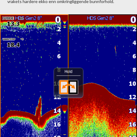
vrakets hardere ekko enn omkringliggende bunnforhold.