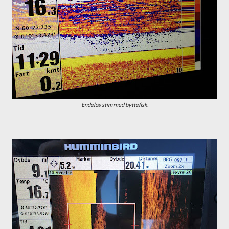
Endeløs stim med byttefisk.