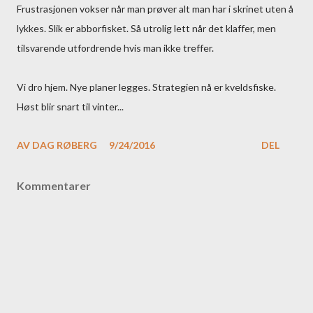
Frustrasjonen vokser når man prøver alt man har i skrinet uten å
lykkes. Slik er abborfisket. Så utrolig lett når det klaffer, men
tilsvarende utfordrende hvis man ikke treffer.
Vi dro hjem. Nye planer legges. Strategien nå er kveldsfiske.
Høst blir snart til vinter...
AV
DAG RØBERG
9/24/2016
DEL
Kommentarer