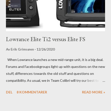
Lowrance Elite Ti2 versus Elite FS
Av
Erik Grimsøen
12/26/2020
When Lowrance launches a new mid-range unit, it is a big deal.
Forums and Facebookgroups light up with questions on the new
stuff, differences towards the old stuff and questions on
compatibility. As usual, we in Team Colibri will try our best to
sort that out, both on a technical level and with a more practical
DEL
8 KOMMENTARER
READ MORE »
in-your-boat approach.