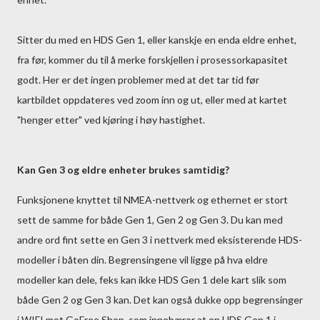
Sitter du med en HDS Gen 1, eller kanskje en enda eldre enhet,
fra før, kommer du til å merke forskjellen i prosessorkapasitet
godt. Her er det ingen problemer med at det tar tid før
kartbildet oppdateres ved zoom inn og ut, eller med at kartet
"henger etter" ved kjøring i høy hastighet.
Kan Gen 3 og eldre enheter brukes samtidig?
Funksjonene knyttet til NMEA-nettverk og ethernet er stort
sett de samme for både Gen 1, Gen 2 og Gen 3. Du kan med
andre ord fint sette en Gen 3 i nettverk med eksisterende HDS-
modeller i båten din. Begrensingene vil ligge på hva eldre
modeller kan dele, feks kan ikke HDS Gen 1 dele kart slik som
både Gen 2 og Gen 3 kan. Det kan også dukke opp begrensinger
i WIFI mot GoFree Shop, som innebærer at en HDS Gen 1 i