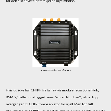
for den sistnevnte er forskjellen mye mindre.
Sonarhub ekkoloddmodul
Hvis du ikke har CHIRP fra før av, via moduler som SonarHub,
BSM-2/3 eller innebygget som i Simrad NSS Evo2, vil nettopp
overgangen til CHIRP være en stor forskjell. Men
for full
utnyttelse av CHIRP, krever det i praksis også en tilsvarende