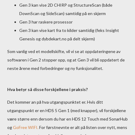
Gen 3 kan vise 2D CHIRP og StructureScan (både
DownScan og SideScan) samtidig på en skjerm
Gen 3 har raskere prosessor
Gen 3 kan vise kart fra to kilder samtidig (feks Insight
Genesis og dybdekart.no på delt skjerm)
Som vanlig ved et modellskifte, vil vi se at oppdateringene av
softwaren i Gen 2 stopper opp, og at Gen 3 vil bli oppdatert de
neste årene med forbedringer og ny funksjonalitet.
Hva betyr så disse forskjellene i praksis?
Det kommer an på hva utgangspunktet er. Hvis ditt
utgangspunkt er en HDS 5 Gen 1 (med knapper), vil forskjellene
være større enn dersom du har en HDS 12 Touch med SonarHub
og
GoFree WIFI.
For førstnevnte er alt på listen over nytt, mens