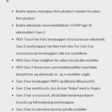
3:
Bedre skjerm, med glass limt på plast i steden for plast
limt på plast
Bedre ekkolodd, med enkeltbånds-CHIRP lagt til
ekkoloddet i Gen 2
HDS Touch har hatt innebygget structurescan-ekkolodd,
Gen 2 med knapper har ikke hatt det. For Gen 3 er
structurescan innebygget i alle tre modellene
HDS Gen 3 har mulighet for video-inn på alle modeller
HDS Gen 3 finnes kun som kombimodeller med både
kartplotter og ekkolodd, m- og x-modeller utgår.
Gen 3 har innebygget WIFI og blåtann (Bluetooth)
Gen 3 har multitouch, dvs du kan "knipe" med to fingre
Gen 3 har crosstouch, altså både berøringsskjerm
(touch) og full betjening med knapper
Gen 3 har to minnekortporter på alle modeller