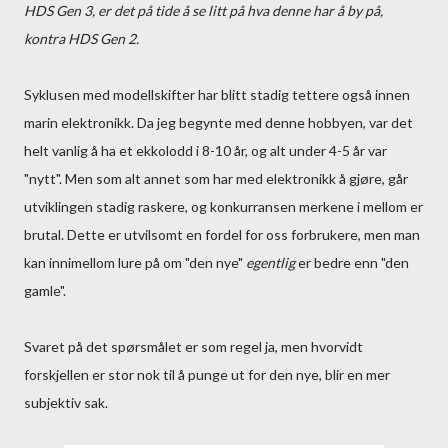
HDS Gen 3, er det på tide å se litt på hva denne har å by på,
kontra HDS Gen 2.
Syklusen med modellskifter har blitt stadig tettere også innen
marin elektronikk. Da jeg begynte med denne hobbyen, var det
helt vanlig å ha et ekkolodd i 8-10 år, og alt under 4-5 år var
"nytt". Men som alt annet som har med elektronikk å gjøre, går
utviklingen stadig raskere, og konkurransen merkene i mellom er
brutal. Dette er utvilsomt en fordel for oss forbrukere, men man
kan innimellom lure på om "den nye"
egentlig
er bedre enn "den
gamle".
Svaret på det spørsmålet er som regel ja, men hvorvidt
forskjellen er stor nok til å punge ut for den nye, blir en mer
subjektiv sak.