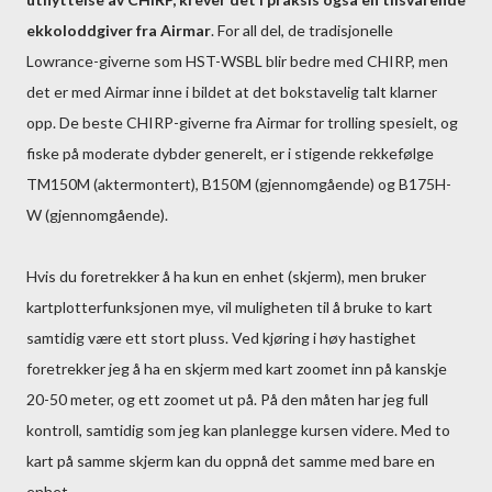
ekkoloddgiver fra Airmar
. For all del, de tradisjonelle
Lowrance-giverne som HST-WSBL blir bedre med CHIRP, men
det er med Airmar inne i bildet at det bokstavelig talt klarner
opp. De beste CHIRP-giverne fra Airmar for trolling spesielt, og
fiske på moderate dybder generelt, er i stigende rekkefølge
TM150M (aktermontert), B150M (gjennomgående) og B175H-
W (gjennomgående).
Hvis du foretrekker å ha kun en enhet (skjerm), men bruker
kartplotterfunksjonen mye, vil muligheten til å bruke to kart
samtidig være ett stort pluss. Ved kjøring i høy hastighet
foretrekker jeg å ha en skjerm med kart zoomet inn på kanskje
20-50 meter, og ett zoomet ut på. På den måten har jeg full
kontroll, samtidig som jeg kan planlegge kursen videre. Med to
kart på samme skjerm kan du oppnå det samme med bare en
enhet.