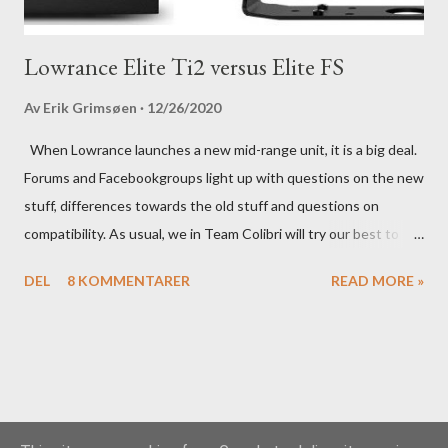
Lowrance Elite Ti2 versus Elite FS
Av
Erik Grimsøen
12/26/2020
When Lowrance launches a new mid-range unit, it is a big deal.
Forums and Facebookgroups light up with questions on the new
stuff, differences towards the old stuff and questions on
compatibility. As usual, we in Team Colibri will try our best to
sort that out, both on a technical level and with a more practical
DEL
8 KOMMENTARER
READ MORE »
in-your-boat approach.