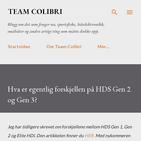
Gå til hovedinnhold
Blogg om det som fenger oss, sportsfiske, båtelektronikk,
småbåter og andre artige ting som måtte dukke opp.
Startsiden
Om Team Colibri
Mer…
Hva er egentlig forskjellen på HDS Gen 2
og Gen 3?
Jeg har tidligere skrevet om forskjellene mellom HDS Gen 1, Gen
2 og Elite HDI. Den artikkelen finner du
HER.
Med nykommeren