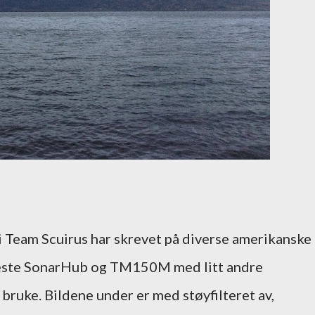
ar i Team Scuirus har skrevet på diverse amerikanske
å teste SonarHub og TM150M med litt andre
å bruke. Bildene under er med støyfilteret av,