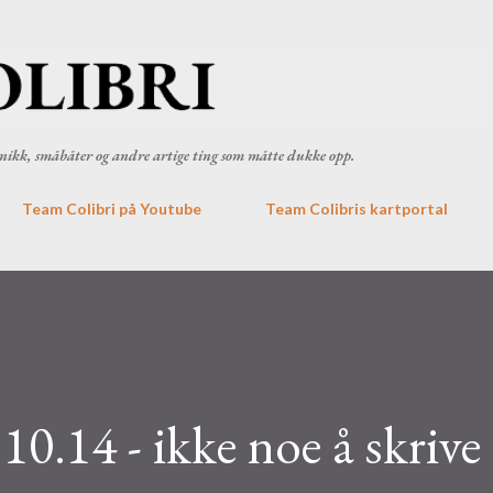
Gå til hovedinnhold
ronikk, småbåter og andre artige ting som måtte dukke opp.
Team Colibri på Youtube
Team Colibris kartportal
10.14 - ikke noe å skrive