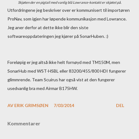
Skjøten der en pigtail med vanlig blå Lowrance-kontakt er skjøtet på.
Utfordringene jeg beskriver over er kommunisert til importøren
ProNav, som igjen har løpende kommunikasjon med Lowrance.
Jeg aner derfor at dette ikke blir den siste
softwareoppdateringen jeg kjører på SonarHuben. :)
Foreløpig er jeg altså ikke helt fornøyd med TM150M, men
SonarHub med WST-HSBL eller 83200/455/800 HDI fungerer
glimmrende. Team Scuirus har også vist at den fungerer
usedvanlig bra med Airmar B175HW.
AV
ERIK GRIMSØEN
7/03/2014
DEL
Kommentarer