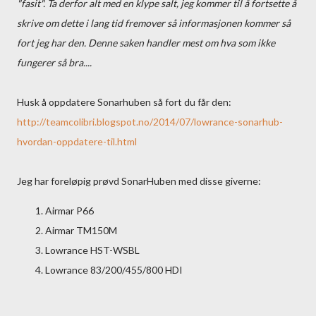
"fasit". Ta derfor alt med en klype salt, jeg kommer til å fortsette å
skrive om dette i lang tid fremover så informasjonen kommer så
fort jeg har den. Denne saken handler mest om hva som ikke
fungerer så bra....
Husk å oppdatere Sonarhuben så fort du får den:
http://teamcolibri.blogspot.no/2014/07/lowrance-sonarhub-
hvordan-oppdatere-til.html
Jeg har foreløpig prøvd SonarHuben med disse giverne:
Airmar P66
Airmar TM150M
Lowrance HST-WSBL
Lowrance 83/200/455/800 HDI