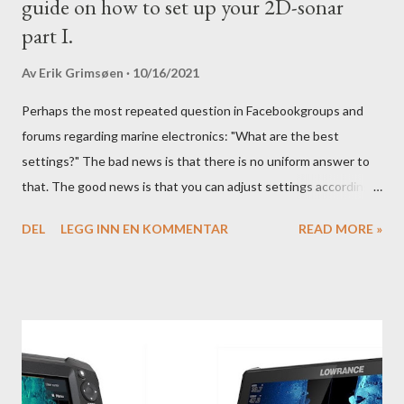
guide on how to set up your 2D-sonar
part I.
Av
Erik Grimsøen
10/16/2021
Perhaps the most repeated question in Facebookgroups and
forums regarding marine electronics: "What are the best
settings?" The bad news is that there is no uniform answer to
that. The good news is that you can adjust settings according
to conditions if you have a little knowledge as to what settings
DEL
LEGG INN EN KOMMENTAR
READ MORE »
you should tweak and why. Here is part 1 of our guide to get the
most out of your unit in regards to settings.