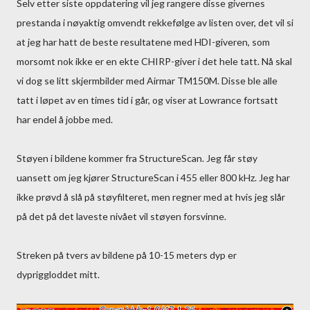
Selv etter siste oppdatering vil jeg rangere disse givernes
prestanda i nøyaktig omvendt rekkefølge av listen over, det vil si
at jeg har hatt de beste resultatene med HDI-giveren, som
morsomt nok ikke er en ekte CHIRP-giver i det hele tatt. Nå skal
vi dog se litt skjermbilder med Airmar TM150M. Disse ble alle
tatt i løpet av en times tid i går, og viser at Lowrance fortsatt
har endel å jobbe med.
Støyen i bildene kommer fra StructureScan. Jeg får støy
uansett om jeg kjører StructureScan i 455 eller 800 kHz. Jeg har
ikke prøvd å slå på støyfilteret, men regner med at hvis jeg slår
på det på det laveste nivået vil støyen forsvinne.
Streken på tvers av bildene på 10-15 meters dyp er
dypriggloddet mitt.