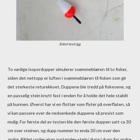
Enkel testrigg
To vanlige isopordupper simulerer svømmeblæren til to fisker,
siden det nettopp er luften i svømmeblæren til fisken som gir
det sterkeste returekkoet. Duppene ble tredd på fiskesene, og
en passelig stein knytt fast i enden for å holde det hele stabilt
på bunnen. Øverst har vi en flottør som flyter på overflaten, så
vi kan passere over de nedsenkede duppene så presist som
mulig. For første del av testen ble den første duppen satt ca 30
cm over steinen, og dupp nummer to enda 30 cm over den
andre. Bildet under viser avstanden stein/ dupp/ dupp for andre