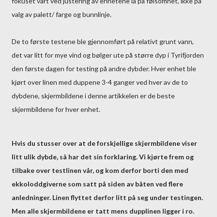
fokuset vårt ved justering av enhetene lå på følsomhet, ikke på
valg av palett/ farge og bunnlinje.
De to første testene ble gjennomført på relativt grunt vann,
det var litt for mye vind og bølger ute på større dyp i Tyrifjorden
den første dagen for testing på andre dybder. Hver enhet ble
kjørt over linen med duppene 3-4 ganger ved hver av de to
dybdene, skjermbildene i denne artikkelen er de beste
skjermbildene for hver enhet.
Hvis du stusser over at de forskjellige skjermbildene viser
litt ulik dybde, så har det sin forklaring. Vi kjørte frem og
tilbake over testlinen vår, og kom derfor borti den med
ekkoloddgiverne som satt på siden av båten ved flere
anledninger. Linen flyttet derfor litt på seg under testingen.
Men alle skjermbildene er tatt mens dupplinen ligger i ro.