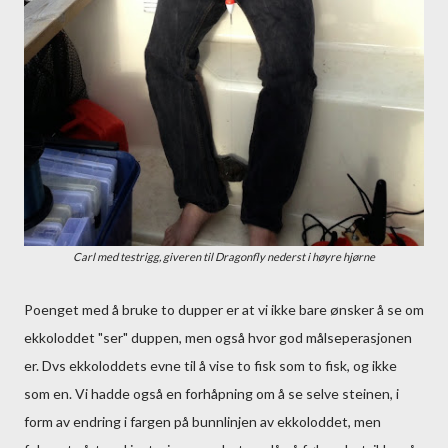
Carl med testrigg, giveren til Dragonfly nederst i høyre hjørne
Poenget med å bruke to dupper er at vi ikke bare ønsker å se om
ekkoloddet "ser" duppen, men også hvor god målseperasjonen
er. Dvs ekkoloddets evne til å vise to fisk som to fisk, og ikke
som en. Vi hadde også en forhåpning om å se selve steinen, i
form av endring i fargen på bunnlinjen av ekkoloddet, men