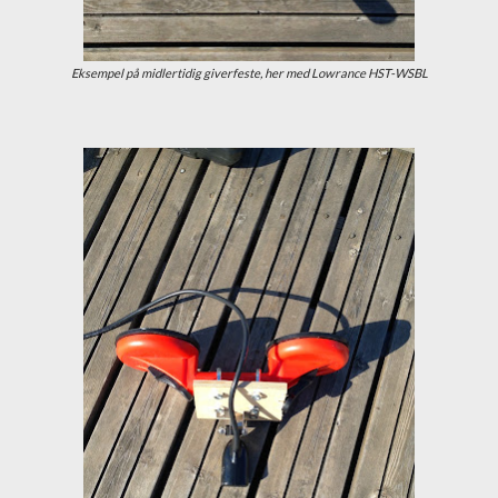
Eksempel på midlertidig giverfeste, her med Lowrance HST-WSBL