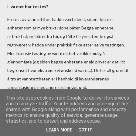
Hva mer bør testes?
En test av vanntetthet hadde vært ideelt, siden dette er
enheter som er mye brukt i åpne båter. Begge enhetene
er brukt i åpne båter fra før, og tålte tilsynelatende også
regnværet vi hadde under praktisk fiske etter selve testingen.
Mer intensiv testing av vanntetthet var ikke mulig å
gjennomføre (og siden begge enhetene er eid privat er det litt
begrenset hvor ekstreme vi ønsker å være....). Det er all grunn til
å tro at vanntettheten er i henhold til leverandørenes
spesifikasjoner, med andre ord meget god.
This site uses cookies from Google to deliver its services
and to analyze traffic. Your IP address and user-agent are
GPS-delen av kartplotteren kan testes med tanke på
shared with Google along with performance and security
oppdateringsfrekvens (hvor ofte den oppdaterer posisjonen) og
metrics to ensure quality of service, generate usage
statistics, and to detect and address abuse.
presisjon. Vi hadde dog ikke utstyr tilgjengelig for å teste dette.
Vi kunne ha testet kvaliteten på tilgjengelige kart for
LEARN MORE
GOT IT