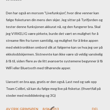
Den har også en morsom "Livefunksjon", hvor dine venner kan
følge fisketuren din mens den skjer. Jeg sitter på Tyrifjorden og
tester denne funksjonen akkurat nå, og den fungerer bra. Skal
jeg VIRKELIG være pirkete, burde det vært en mulighet for å
streame film fra turen samtidig, og mulighet for å linke appen
med elektronikken ombord slik at følgerne kan se hva jeg ser på
ekkoloddskjermen. Sistnevnte kan ikke være så veldig vanskelig
å få til, siden flere av de litt avanserte systemene begynner å få
WiFi eller Bluetooth med tilhørende apper.
Uansett en bra app, gratis er den også. Last ned og søk opp
Team Colibri, så kan du følge meg live på fisketur. (Ihvertfall på
steder med mobildekning og 3G)
AV
ERIK GRIMSØEN
8/06/2013
DEL