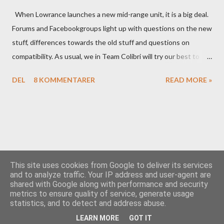
When Lowrance launches a new mid-range unit, it is a big deal.
Forums and Facebookgroups light up with questions on the new
stuff, differences towards the old stuff and questions on
compatibility. As usual, we in Team Colibri will try our best to
sort that out, both on a technical level and with a more practical
DEL
8 KOMMENTARER
READ MORE »
in-your-boat approach.
This site uses cookies from Google to deliver its services
and to analyze traffic. Your IP address and user-agent are
shared with Google along with performance and security
Drevet av Blogger
metrics to ensure quality of service, generate usage
statistics, and to detect and address abuse.
Team Colibri
LEARN MORE
GOT IT