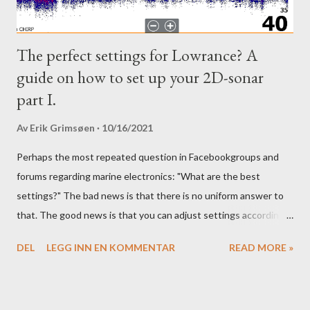
The perfect settings for Lowrance? A
guide on how to set up your 2D-sonar
part I.
Av
Erik Grimsøen
10/16/2021
Perhaps the most repeated question in Facebookgroups and
forums regarding marine electronics: "What are the best
settings?" The bad news is that there is no uniform answer to
that. The good news is that you can adjust settings according
to conditions if you have a little knowledge as to what settings
DEL
LEGG INN EN KOMMENTAR
READ MORE »
you should tweak and why. Here is part 1 of our guide to get the
most out of your unit in regards to settings.