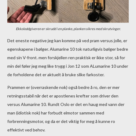
Ekkoloddgiveren er skrudd i en planke, planken sikres med skrutvinger.
Det eneste negative jeg kan komme på ved pram versus jolle, er
egenskapene i bølger. Alumarine 10 tok naturligvis bølger bedre
med sin V-front. men forskjellen ren praktisk er ikke stor, så for
min del føler jeg meg like trygg i Jon 12 som ALumarine 10 under
de forholdene det er aktuelt å bruke slike farkoster.
Prammen er (overraskende nok) også bedre å ro, den er mer
retningsstabil når det er apostlenes krefter som driver den
versus Alumarine 10. Rundt Oslo er det en haug med vann der
man (idiotisk nok) har forbudt elmotor sammen med
forbrenningsmotor, og da er det viktig for meg å kunne ro
effektivt ved behov.