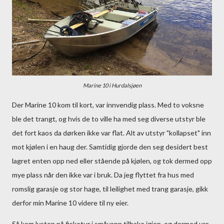
Marine 10 i Hurdalsjøen
Der Marine 10 kom til kort, var innvendig plass. Med to voksne
ble det trangt, og hvis de to ville ha med seg diverse utstyr ble
det fort kaos da dørken ikke var flat. Alt av utstyr "kollapset" inn
mot kjølen i en haug der. Samtidig gjorde den seg desidert best
lagret enten opp ned eller stående på kjølen, og tok dermed opp
mye plass når den ikke var i bruk. Da jeg flyttet fra hus med
romslig garasje og stor hage, til leilighet med trang garasje, gikk
derfor min Marine 10 videre til ny eier.
Så kom lysten på fisketur i småvann tilbake igjen, og dermed var