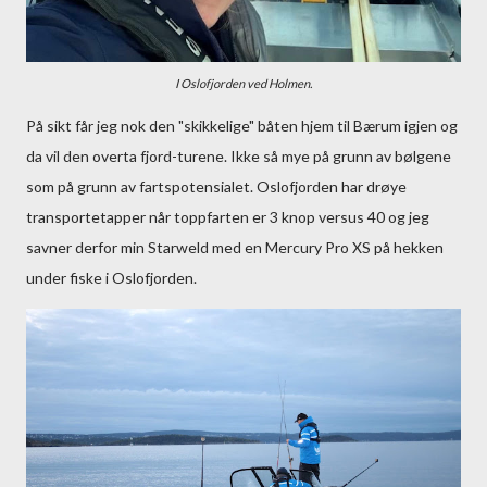
I Oslofjorden ved Holmen.
På sikt får jeg nok den "skikkelige" båten hjem til Bærum igjen og
da vil den overta fjord-turene. Ikke så mye på grunn av bølgene
som på grunn av fartspotensialet. Oslofjorden har drøye
transportetapper når toppfarten er 3 knop versus 40 og jeg
savner derfor min Starweld med en Mercury Pro XS på hekken
under fiske i Oslofjorden.