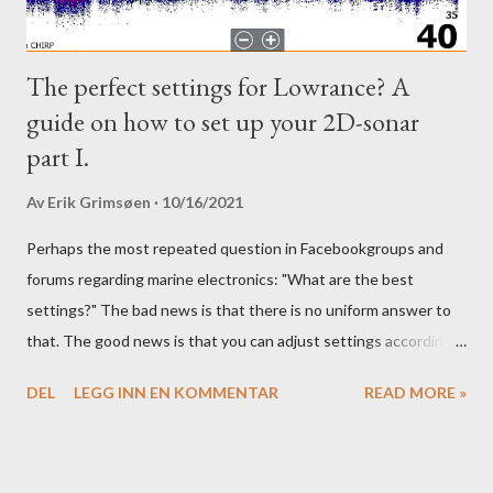
t
a
r
The perfect settings for Lowrance? A
guide on how to set up your 2D-sonar
part I.
Av
Erik Grimsøen
10/16/2021
Perhaps the most repeated question in Facebookgroups and
forums regarding marine electronics: "What are the best
settings?" The bad news is that there is no uniform answer to
that. The good news is that you can adjust settings according
to conditions if you have a little knowledge as to what settings
DEL
LEGG INN EN KOMMENTAR
READ MORE »
you should tweak and why. Here is part 1 of our guide to get the
most out of your unit in regards to settings.