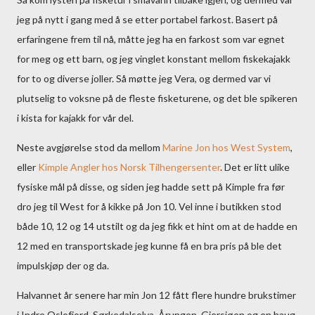
jeg på nytt i gang med å se etter portabel farkost. Basert på
erfaringene frem til nå, måtte jeg ha en farkost som var egnet
for meg og ett barn, og jeg vinglet konstant mellom fiskekajakk
for to og diverse joller. Så møtte jeg Vera, og dermed var vi
plutselig to voksne på de fleste fisketurene, og det ble spikeren
i kista for kajakk for vår del.
Neste avgjørelse stod da mellom
Marine Jon hos West System
,
eller
Kimple Angler hos Norsk Tilhengersenter
. Det er litt ulike
fysiske mål på disse, og siden jeg hadde sett på Kimple fra før
dro jeg til West for å kikke på Jon 10. Vel inne i butikken stod
både 10, 12 og 14 utstilt og da jeg fikk et hint om at de hadde en
12 med en transportskade jeg kunne få en bra pris på ble det
impulskjøp der og da.
Halvannet år senere har min Jon 12 fått flere hundre brukstimer
i Indre Oslofjord, Sørkedalselva, Årungen, Gjersjøen og en haug