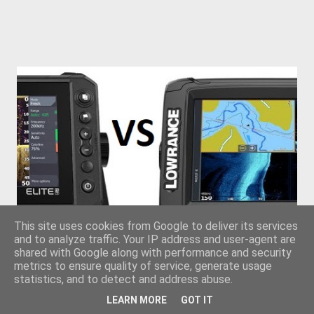
This site uses cookies from Google to deliver its services
and to analyze traffic. Your IP address and user-agent are
shared with Google along with performance and security
metrics to ensure quality of service, generate usage
Lowrance Elite Ti2 versus Elite FS
statistics, and to detect and address abuse.
LEARN MORE
GOT IT
Av
Erik Grimsøen
12/26/2020