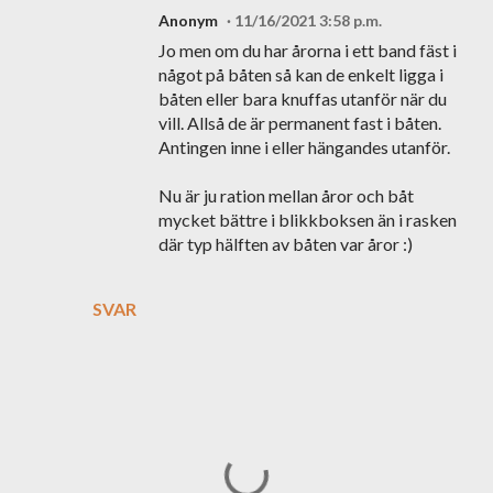
Anonym
11/16/2021 3:58 p.m.
Jo men om du har årorna i ett band fäst i
något på båten så kan de enkelt ligga i
båten eller bara knuffas utanför när du
vill. Allså de är permanent fast i båten.
Antingen inne i eller hängandes utanför.
Nu är ju ration mellan åror och båt
mycket bättre i blikkboksen än i rasken
där typ hälften av båten var åror :)
SVAR