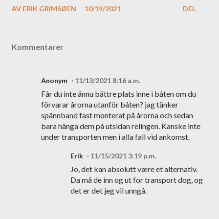
AV
ERIK GRIMSØEN
10/19/2021
DEL
Kommentarer
Anonym
11/13/2021 8:16 a.m.
Får du inte ännu bättre plats inne i båten om du
förvarar årorna utanför båten? jag tänker
spännband fast monterat på årorna och sedan
bara hänga dem på utsidan relingen. Kanske inte
under transporten men i alla fall vid ankomst.
Erik
11/15/2021 3:19 p.m.
Jo, det kan absolutt være et alternativ.
Da må de inn og ut for transport dog, og
det er det jeg vil unngå.