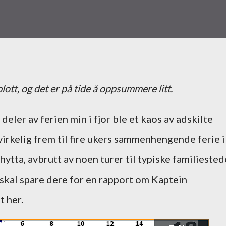
ott, og det er på tide å oppsummere litt.
 deler av ferien min i fjor ble et kaos av adskilte
virkelig frem til fire ukers sammenhengende ferie i
 hytta, avbrutt av noen turer til typiske familiested
 skal spare dere for en rapport om Kaptein
t her.