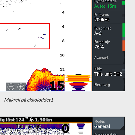
Makrell på ekkoloddet1