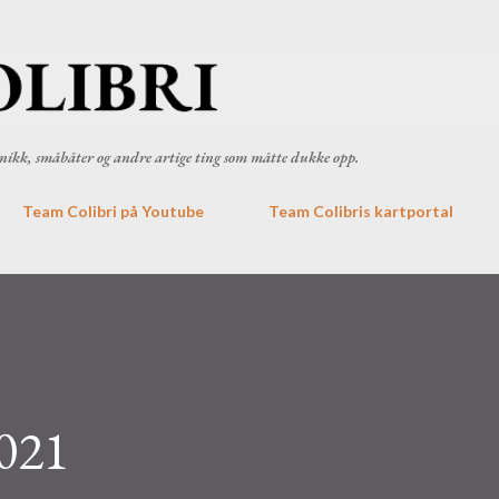
Gå til hovedinnhold
ronikk, småbåter og andre artige ting som måtte dukke opp.
Team Colibri på Youtube
Team Colibris kartportal
021