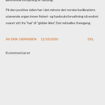
På den positive siden har i det minste det norske byråkratiets
utøvende organ innen fiskeri- og havbruksforvaltning nå endret
svaret sitt fra "hæ" til "gidder ikke". Det må kalles fremgang.
AV
ERIK GRIMSØEN
11/10/2020
DEL
Kommentarer