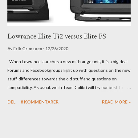
Lowrance Elite Ti2 versus Elite FS
Av
Erik Grimsøen
12/26/2020
When Lowrance launches a new mid-range unit, it is a big deal.
Forums and Facebookgroups light up with questions on the new
stuff, differences towards the old stuff and questions on
compatibility. As usual, we in Team Colibri will try our best to
sort that out, both on a technical level and with a more practical
DEL
8 KOMMENTARER
READ MORE »
in-your-boat approach.