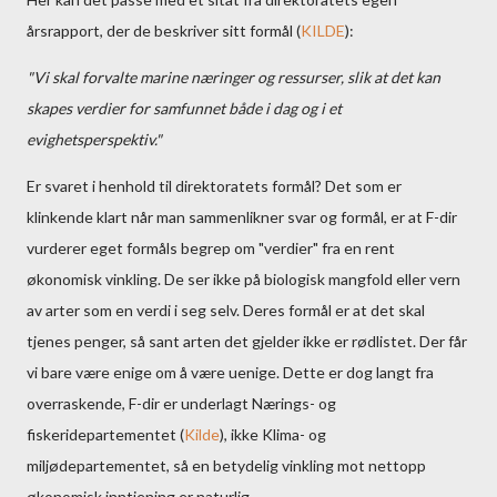
årsrapport, der de beskriver sitt formål (
KILDE
):
"Vi skal forvalte marine næringer og ressurser, slik at det kan
skapes verdier for samfunnet både i dag og i et
evighetsperspektiv."
Er svaret i henhold til direktoratets formål? Det som er
klinkende klart når man sammenlikner svar og formål, er at F-dir
vurderer eget formåls begrep om "verdier" fra en rent
økonomisk vinkling. De ser ikke på biologisk mangfold eller vern
av arter som en verdi i seg selv. Deres formål er at det skal
tjenes penger, så sant arten det gjelder ikke er rødlistet. Der får
vi bare være enige om å være uenige. Dette er dog langt fra
overraskende, F-dir er underlagt Nærings- og
fiskeridepartementet (
Kilde
), ikke Klima- og
miljødepartementet, så en betydelig vinkling mot nettopp
økonomisk inntjening er naturlig.