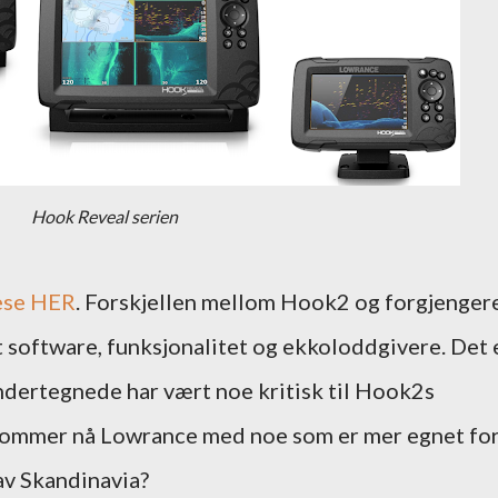
Hook Reveal serien
ese HER
. Forskjellen mellom Hook2 og forgjenger
t software, funksjonalitet og ekkoloddgivere. Det 
undertegnede har vært noe kritisk til Hook2s
 kommer nå Lowrance med noe som er mer egnet fo
 av Skandinavia?