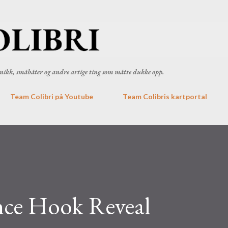
Gå til hovedinnhold
ronikk, småbåter og andre artige ting som måtte dukke opp.
Team Colibri på Youtube
Team Colibris kartportal
ce Hook Reveal