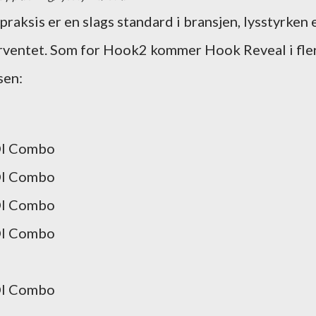
raksis er en slags standard i bransjen, lysstyrken 
rventet. Som for Hook2 kommer Hook Reveal i fle
sen:
DI Combo
DI Combo
DI Combo
DI Combo
DI Combo