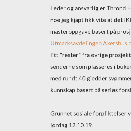
Leder og ansvarlig er Thrond 
noe jeg kjapt fikk vite at det I
masteroppgave basert på prosje
Utmarksavdelingen Akershus 
litt "rester" fra øvrige prosje
senderne som plasseres i buken
med rundt 40 gjedder svømmend
kunnskap basert på seriøs fors
Grunnet sosiale forpliktelser
lørdag 12.10.19.