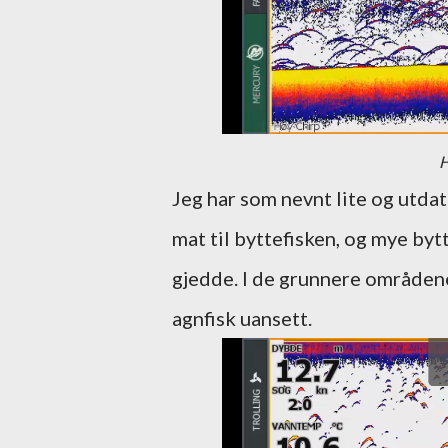
H
Jeg har som nevnt lite og utda
mat til byttefisken, og mye byt
gjedde. I de grunnere områdene
agnfisk uansett.