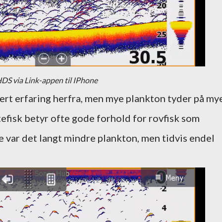
DS via Link-appen til IPhone
tert erfaring herfra, men mye plankton tyder på my
tefisk betyr ofte gode forhold for rovfisk som
 var det langt mindre plankton, men tidvis endel