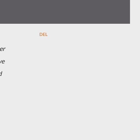
DEL
er
ve
d