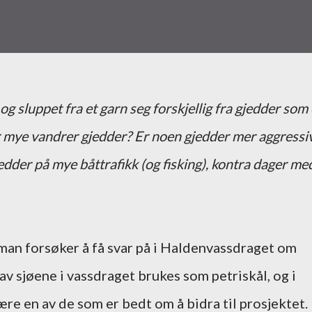
g sluppet fra et garn seg forskjellig fra gjedder som 
r mye vandrer gjedder? Er noen gjedder mer aggressi
dder på mye båttrafikk (og fisking), kontra dager me
man forsøker å få svar på i Haldenvassdraget om
v sjøene i vassdraget brukes som petriskål, og i
re en av de som er bedt om å bidra til prosjektet.