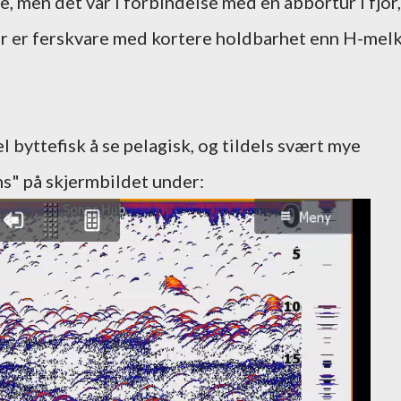
, men det var i forbindelse med en abbortur i fjor,
r er ferskvare med kortere holdbarhet enn H-melk
 byttefisk å se pelagisk, og tildels svært mye
s" på skjermbildet under: