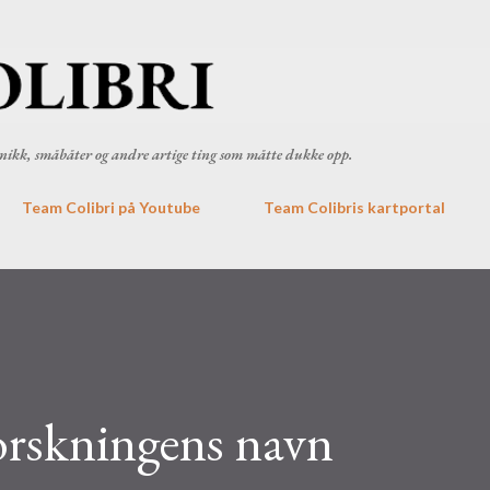
Gå til hovedinnhold
ronikk, småbåter og andre artige ting som måtte dukke opp.
Team Colibri på Youtube
Team Colibris kartportal
forskningens navn