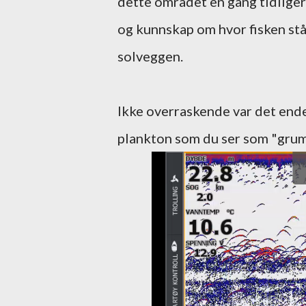
dette området en gang tidligere
og kunnskap om hvor fisken stå
solveggen.
Ikke overraskende var det endel
plankton som du ser som "grum