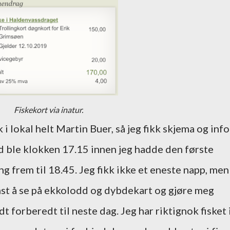
Fiskekort via inatur.
k i lokal helt Martin Buer, så jeg fikk skjema og info
d ble klokken 17.15 innen jeg hadde den første
ng frem til 18.45. Jeg fikk ikke et eneste napp, men
mst å se på ekkolodd og dybdekart og gjøre meg
dt forberedt til neste dag. Jeg har riktignok fisket 