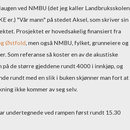
Haugen ved NMBU (det jeg kaller Landbruksskolen
KKE er.) "Vår mann" på stedet Aksel, som skriver sin
ktet. Prosjektet er hovedsakelig finansiert fra
og Østfold
, men også NMBU, fylket, grunneiere og
kter. Som referanse så koster en av de akustiske
 på de større gjeddene rundt 4000 i innkjøp, og
e rundt med en slik i buken skjønner man fort at
kning ikke kommer av seg selv.
 var undertegnede ved rampen først rundt 15.30