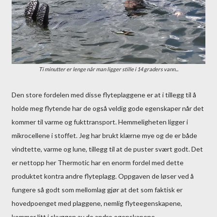
Ti minutter er lenge når man ligger stille i 14 graders vann...
Den store fordelen med disse flyteplaggene er at i tillegg til å
holde meg flytende har de også veldig gode egenskaper når det
kommer til varme og fukttransport. Hemmeligheten ligger i
mikrocellene i stoffet. Jeg har brukt klærne mye og de er både
vindtette, varme og lune, tillegg til at de puster svært godt. Det
er nettopp her Thermotic har en enorm fordel med dette
produktet kontra andre flyteplagg. Oppgaven de løser ved å
fungere så godt som mellomlag gjør at det som faktisk er
hovedpoenget med plaggene, nemlig flyteegenskapene,
kommer litt i skyggen av de andre egenskapene.