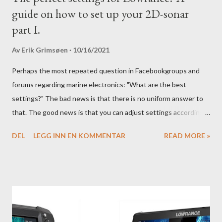
guide on how to set up your 2D-sonar
part I.
Av
Erik Grimsøen
10/16/2021
Perhaps the most repeated question in Facebookgroups and
forums regarding marine electronics: "What are the best
settings?" The bad news is that there is no uniform answer to
that. The good news is that you can adjust settings according
to conditions if you have a little knowledge as to what settings
DEL
LEGG INN EN KOMMENTAR
READ MORE »
you should tweak and why. Here is part 1 of our guide to get the
most out of your unit in regards to settings.