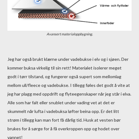
Avansert materialoppbygning.
Jeg har også brukt klærne under vadebukse i elv og i sjøen. Der
kommer buksa virkelig til sin rett! Materialet isolerer meget
godt i tørr tilstand, og fungerer også supert som mellomlag
mellom ull/fleece og vadebukse. I tillegg føles det godt å vite at
jeg har plagg med oppdrift og flyteegenskaper når jeg står i elva.
Alle som har falt eller snublet under vading vet at det er
skummelt når lufta i vadebuksa løfter beina opp. Er det litt
strøm i tillegg kan man fort få dårlig tid. Husk at vesten bør
brukes for å sørge for å få overkroppen opp og hodet over
vannet!