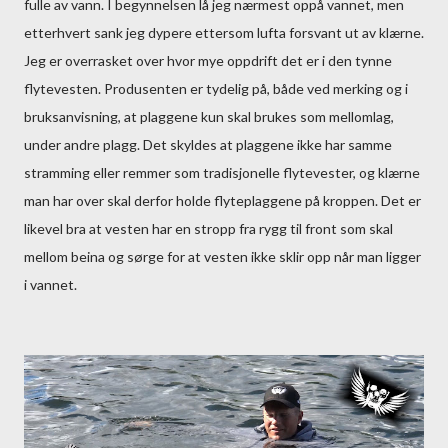
fulle av vann. I begynnelsen lå jeg nærmest oppå vannet, men
etterhvert sank jeg dypere ettersom lufta forsvant ut av klærne.
Jeg er overrasket over hvor mye oppdrift det er i den tynne
flytevesten. Produsenten er tydelig på, både ved merking og i
bruksanvisning, at plaggene kun skal brukes som mellomlag,
under andre plagg. Det skyldes at plaggene ikke har samme
stramming eller remmer som tradisjonelle flytevester, og klærne
man har over skal derfor holde flyteplaggene på kroppen. Det er
likevel bra at vesten har en stropp fra rygg til front som skal
mellom beina og sørge for at vesten ikke sklir opp når man ligger
i vannet.