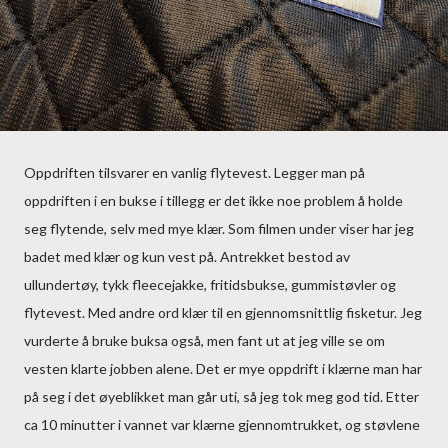
Oppdriften tilsvarer en vanlig flytevest. Legger man på
oppdriften i en bukse i tillegg er det ikke noe problem å holde
seg flytende, selv med mye klær. Som filmen under viser har jeg
badet med klær og kun vest på. Antrekket bestod av
ullundertøy, tykk fleecejakke, fritidsbukse, gummistøvler og
flytevest. Med andre ord klær til en gjennomsnittlig fisketur. Jeg
vurderte å bruke buksa også, men fant ut at jeg ville se om
vesten klarte jobben alene. Det er mye oppdrift i klærne man har
på seg i det øyeblikket man går uti, så jeg tok meg god tid. Etter
ca 10 minutter i vannet var klærne gjennomtrukket, og støvlene