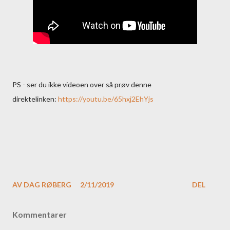
PS - ser du ikke videoen over så prøv denne
direktelinken:
https://youtu.be/65hxj2EhYjs
AV
DAG RØBERG
2/11/2019
DEL
Kommentarer