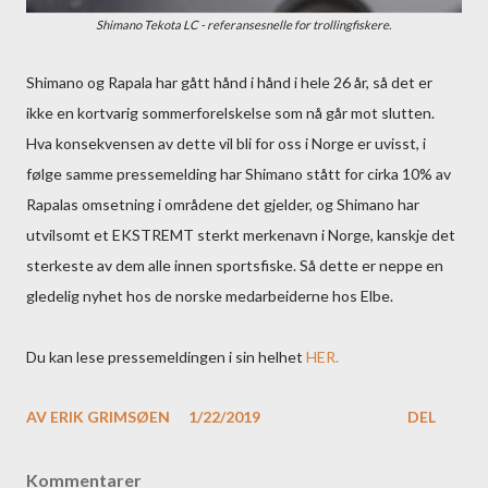
Shimano Tekota LC - referansesnelle for trollingfiskere.
Shimano og Rapala har gått hånd i hånd i hele 26 år, så det er
ikke en kortvarig sommerforelskelse som nå går mot slutten.
Hva konsekvensen av dette vil bli for oss i Norge er uvisst, i
følge samme pressemelding har Shimano stått for cirka 10% av
Rapalas omsetning i områdene det gjelder, og Shimano har
utvilsomt et EKSTREMT sterkt merkenavn i Norge, kanskje det
sterkeste av dem alle innen sportsfiske. Så dette er neppe en
gledelig nyhet hos de norske medarbeiderne hos Elbe.
Du kan lese pressemeldingen i sin helhet
HER.
AV
ERIK GRIMSØEN
1/22/2019
DEL
Kommentarer