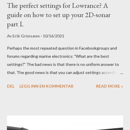
The perfect settings for Lowrance? A
guide on how to set up your 2D-sonar
part I.
Av
Erik Grimsøen
10/16/2021
Perhaps the most repeated question in Facebookgroups and
forums regarding marine electronics: "What are the best
settings?" The bad news is that there is no uniform answer to
that. The good news is that you can adjust settings according
to conditions if you have a little knowledge as to what settings
DEL
LEGG INN EN KOMMENTAR
READ MORE »
you should tweak and why. Here is part 1 of our guide to get the
most out of your unit in regards to settings.