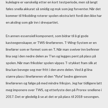
kulelagre er vanskelig etter en kort testperiode, men så langt
føles snella akkurat så smidig og myk som jeg forventer. Når det
kommer til frikobling roterer spolen ekstra lett fordi den ikke har
en aksling som går inn i drevpartiet.
En annen essensiell komponent, som bidrar til å gi gode
kasteegenskaper, er TWS-lineføreren. T-Wing-System er en
linefører som er formet som en T. Når man sveiver inn befinner
lina seg i den nedre delen av T'en og legges pent på plass på
spolen. Når man frikobler spolen vippes T-stykket fram slik at
lina kan bevege seg mer fritt i den øvre delen. Ved å gi lina
større plass i lineføreren vil den "flyte" bedre gjennom
lineføreren og følge på med mindre friksjon. Jeg har tidligere latt
meg imponere over TWS, og etterlyste den på Prorex-snellene i
2017. Det er gledelig å se at det er på plass til 2018-sesongen.