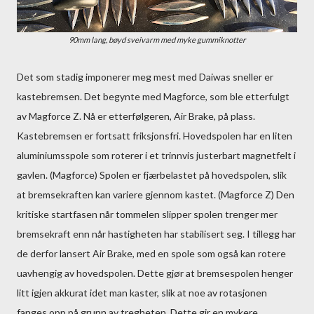
90mm lang, bøyd sveivarm med myke gummiknotter
Det som stadig imponerer meg mest med Daiwas sneller er
kastebremsen. Det begynte med Magforce, som ble etterfulgt
av Magforce Z. Nå er etterfølgeren, Air Brake, på plass.
Kastebremsen er fortsatt friksjonsfri. Hovedspolen har en liten
aluminiumsspole som roterer i et trinnvis justerbart magnetfelt i
gavlen. (Magforce) Spolen er fjærbelastet på hovedspolen, slik
at bremsekraften kan variere gjennom kastet. (Magforce Z) Den
kritiske startfasen når tommelen slipper spolen trenger mer
bremsekraft enn når hastigheten har stabilisert seg. I tillegg har
de derfor lansert Air Brake, med en spole som også kan rotere
uavhengig av hovedspolen. Dette gjør at bremsespolen henger
litt igjen akkurat idet man kaster, slik at noe av rotasjonen
fanges opp på grunn av tregheten. Dette gir en mykere