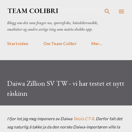
Gå til hovedinnhold
Blogg om det som fenger oss, sportsfiske, båtelektronikk,
småbåter og andre artige ting som måtte dukke opp.
Startsiden
Om Team Colibri
Mer…
Daiwa Zillion SV TW - vi har testet et nytt
råskinn
I fjor lot jeg meg imponere av Daiwa
Tatula CT-R
. Derfor falt det
seg naturlig å takke ja da den norske Daiwa-importøren ville la