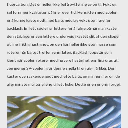
fluorcarbon. Det er heller ikke feil å bytte line av og til. Fukt og
sol forringer kvaliteten på liner over tid. Hensikten med spolen
er å kunne kaste godt med baits med lav vekt uten fare for
backlash. En lett spole har lettere for å følge på når man kaster,
den stabiliserer seg lettere underveis i kastet slik at den slipper
ut line i riktig hastighet, og den har heller ikke stor masse som
roterer når baitet treffer vannflaten. Backlash oppstår som
kjent når spolen roterer med høyere hastighet enn lina dras ut.
Jeg mener SV-spolen gjør denne snella til en ulv i fårklær. Den
kaster overraskende godt med lette baits, og minner mer om de
aller minste mulitsnellene til lett fiske. Dette er en enorm fordel.