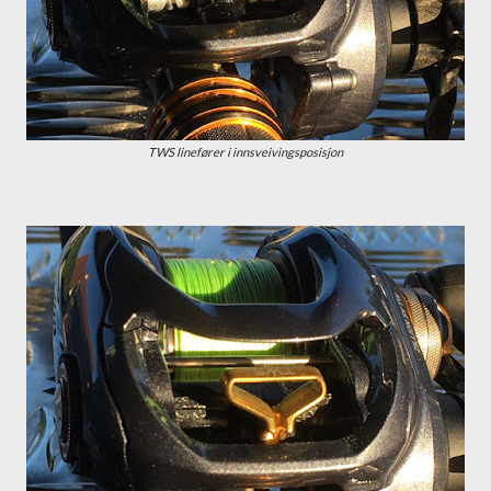
TWS linefører i innsveivingsposisjon