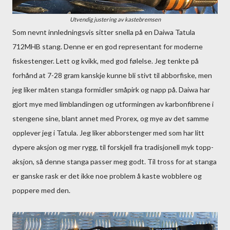
Utvendig justering av kastebremsen
Som nevnt innledningsvis sitter snella på en Daiwa Tatula
712MHB stang. Denne er en god representant for moderne
fiskestenger. Lett og kvikk, med god følelse. Jeg tenkte på
forhånd at 7-28 gram kanskje kunne bli stivt til abborfiske, men
jeg liker måten stanga formidler småpirk og napp på. Daiwa har
gjort mye med limblandingen og utformingen av karbonfibrene i
stengene sine, blant annet med Prorex, og mye av det samme
opplever jeg i Tatula. Jeg liker abborstenger med som har litt
dypere aksjon og mer rygg, til forskjell fra tradisjonell myk topp-
aksjon, så denne stanga passer meg godt. Til tross for at stanga
er ganske rask er det ikke noe problem å kaste wobblere og
poppere med den.