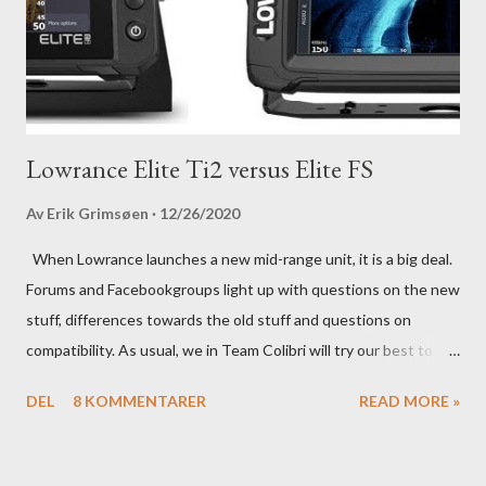
Lowrance Elite Ti2 versus Elite FS
Av
Erik Grimsøen
12/26/2020
When Lowrance launches a new mid-range unit, it is a big deal.
Forums and Facebookgroups light up with questions on the new
stuff, differences towards the old stuff and questions on
compatibility. As usual, we in Team Colibri will try our best to
sort that out, both on a technical level and with a more practical
DEL
8 KOMMENTARER
READ MORE »
in-your-boat approach.