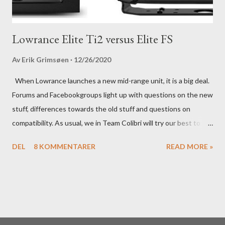
Lowrance Elite Ti2 versus Elite FS
Av
Erik Grimsøen
12/26/2020
When Lowrance launches a new mid-range unit, it is a big deal.
Forums and Facebookgroups light up with questions on the new
stuff, differences towards the old stuff and questions on
compatibility. As usual, we in Team Colibri will try our best to
sort that out, both on a technical level and with a more practical
DEL
8 KOMMENTARER
READ MORE »
in-your-boat approach.