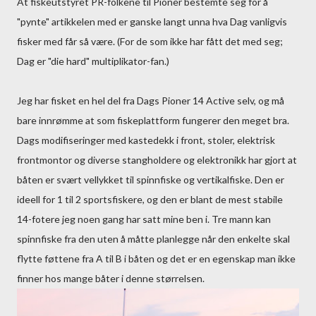
At fiskeutstyret PR-folkene til Pioner bestemte seg for å
"pynte" artikkelen med er ganske langt unna hva Dag vanligvis
fisker med får så være. (For de som ikke har fått det med seg;
Dag er "die hard" multiplikator-fan.)
Jeg har fisket en hel del fra Dags Pioner 14 Active selv, og må
bare innrømme at som fiskeplattform fungerer den meget bra.
Dags modifiseringer med kastedekk i front, stoler, elektrisk
frontmontor og diverse stangholdere og elektronikk har gjort at
båten er svært vellykket til spinnfiske og vertikalfiske. Den er
ideell for 1 til 2 sportsfiskere, og den er blant de mest stabile
14-fotere jeg noen gang har satt mine ben i. Tre mann kan
spinnfiske fra den uten å måtte planlegge når den enkelte skal
flytte føttene fra A til B i båten og det er en egenskap man ikke
finner hos mange båter i denne størrelsen.