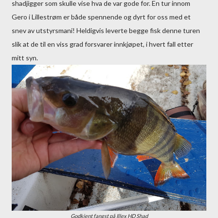
shadjigger som skulle vise hva de var gode for. En tur innom
Gero i Lillestrøm er både spennende og dyrt for oss med et
snev av utstyrsmani! Heldigvis leverte begge fisk denne turen
slik at de til en viss grad forsvarer innkjøpet, i hvert fall etter
mitt syn.
Godkjent fangst på Illex HD Shad