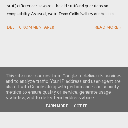
stuff, differences towards the old stuff and questions on
compatibility. As usual, we in Team Colibri will try our best to
sort that out, both on a technical level and with a more practical
DEL
8 KOMMENTARER
READ MORE »
in-your-boat approach.
This site uses cookies from Google to deliver its services
and to analyze traffic. Your IP address and user-agent are
shared with Google along with performance and security
Drevet av Blogger
metrics to ensure quality of service, generate usage
statistics, and to detect and address abuse.
Team Colibri
LEARN MORE
GOT IT