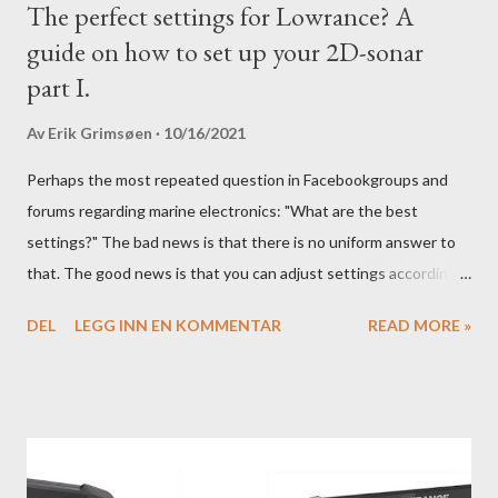
The perfect settings for Lowrance? A
guide on how to set up your 2D-sonar
part I.
Av
Erik Grimsøen
10/16/2021
Perhaps the most repeated question in Facebookgroups and
forums regarding marine electronics: "What are the best
settings?" The bad news is that there is no uniform answer to
that. The good news is that you can adjust settings according
to conditions if you have a little knowledge as to what settings
DEL
LEGG INN EN KOMMENTAR
READ MORE »
you should tweak and why. Here is part 1 of our guide to get the
most out of your unit in regards to settings.