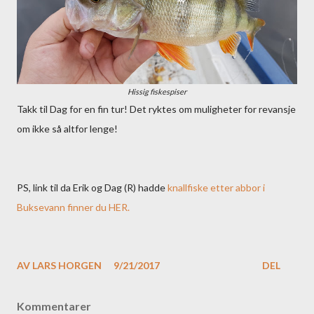
Hissig fiskespiser
Takk til Dag for en fin tur! Det ryktes om muligheter for revansje
om ikke så altfor lenge!
PS, link til da Erik og Dag (R) hadde
knallfiske etter abbor i
Buksevann finner du HER.
AV
LARS HORGEN
9/21/2017
DEL
Kommentarer