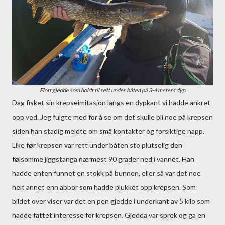
Flott gjedde som holdt til rett under båten på 3-4 meters dyp
Dag fisket sin krepseimitasjon langs en dypkant vi hadde ankret
opp ved. Jeg fulgte med for å se om det skulle bli noe på krepsen
siden han stadig meldte om små kontakter og forsiktige napp.
Like før krepsen var rett under båten sto plutselig den
følsomme jiggstanga nærmest 90 grader ned i vannet. Han
hadde enten funnet en stokk på bunnen, eller så var det noe
helt annet enn abbor som hadde plukket opp krepsen. Som
bildet over viser var det en pen gjedde i underkant av 5 kilo som
hadde fattet interesse for krepsen. Gjedda var sprek og ga en