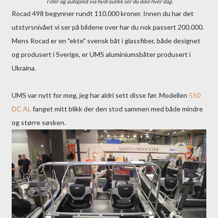
Tiller og autopilot via hydraulikk ser du ikke hver dag.
Rocad 498 begynner rundt 110.000 kroner. Innen du har det
utstyrsnivået vi ser på bildene over har du nok passert 200.000.
Mens Rocad er en "ekte" svensk båt i glassfiber, både designet
og produsert i Sverige, er UMS aluminiumsbåter produsert i
Ukraina.
UMS var nytt for meg, jeg har aldri sett disse før. Modellen
550
DC AL
fanget mitt blikk der den stod sammen med både mindre
og større søsken.