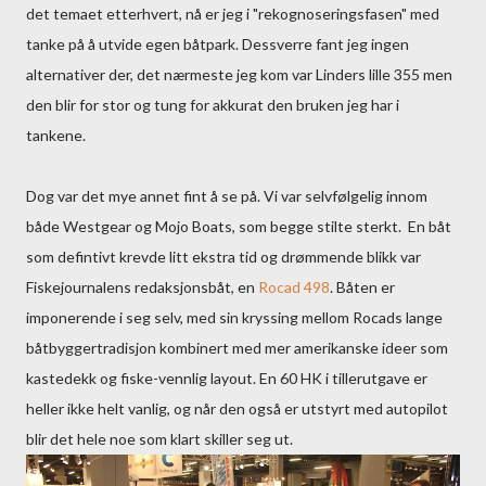
det temaet etterhvert, nå er jeg i "rekognoseringsfasen" med
tanke på å utvide egen båtpark. Dessverre fant jeg ingen
alternativer der, det nærmeste jeg kom var Linders lille 355 men
den blir for stor og tung for akkurat den bruken jeg har i
tankene.
Dog var det mye annet fint å se på. Vi var selvfølgelig innom
både Westgear og Mojo Boats, som begge stilte sterkt. En båt
som defintivt krevde litt ekstra tid og drømmende blikk var
Fiskejournalens redaksjonsbåt, en
Rocad 498
. Båten er
imponerende i seg selv, med sin kryssing mellom Rocads lange
båtbyggertradisjon kombinert med mer amerikanske ideer som
kastedekk og fiske-vennlig layout. En 60 HK i tillerutgave er
heller ikke helt vanlig, og når den også er utstyrt med autopilot
blir det hele noe som klart skiller seg ut.