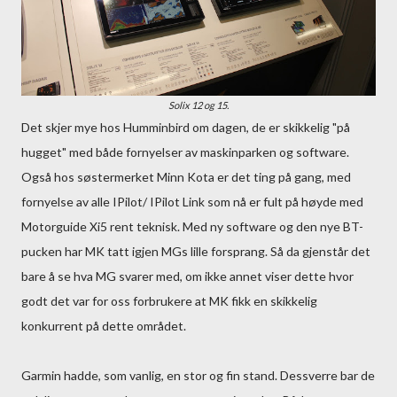
Solix 12 og 15.
Det skjer mye hos Humminbird om dagen, de er skikkelig "på
hugget" med både fornyelser av maskinparken og software.
Også hos søstermerket Minn Kota er det ting på gang, med
fornyelse av alle IPilot/ IPilot Link som nå er fult på høyde med
Motorguide Xi5 rent teknisk. Med ny software og den nye BT-
pucken har MK tatt igjen MGs lille forsprang. Så da gjenstår det
bare å se hva MG svarer med, om ikke annet viser dette hvor
godt det var for oss forbrukere at MK fikk en skikkelig
konkurrent på dette området.
Garmin hadde, som vanlig, en stor og fin stand. Dessverre bar de