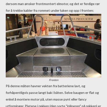
dersom man ønsker frontmontert elmotor, og det er ferdige rør
for å trekke kabler fra rommet under luken og opp i fronten:
Fronten
På denne måten havner vekten fra batteriene lavt, og
forhåpentligvis passe langt bak i båten. Selve baugen er flat og
enkel å montere motor på, uten masse pynt eller fancy
utforminger. Platene i rekken (den sorte "inlineren" på rekken) er