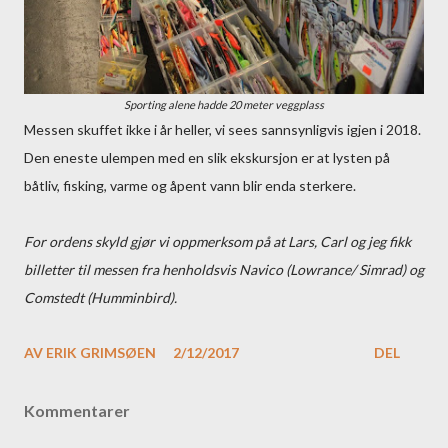
Sporting alene hadde 20 meter veggplass
Messen skuffet ikke i år heller, vi sees sannsynligvis igjen i 2018.
Den eneste ulempen med en slik ekskursjon er at lysten på
båtliv, fisking, varme og åpent vann blir enda sterkere.
For ordens skyld gjør vi oppmerksom på at Lars, Carl og jeg fikk
billetter til messen fra henholdsvis Navico (Lowrance/ Simrad) og
Comstedt (Humminbird).
AV
ERIK GRIMSØEN
2/12/2017
DEL
Kommentarer