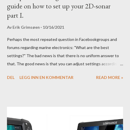
guide on how to set up your 2D-sonar
part I.
Av
Erik Grimsøen
10/16/2021
Perhaps the most repeated question in Facebookgroups and
forums regarding marine electronics: "What are the best
settings?" The bad news is that there is no uniform answer to
that. The good news is that you can adjust settings according
to conditions if you have a little knowledge as to what settings
DEL
LEGG INN EN KOMMENTAR
READ MORE »
you should tweak and why. Here is part 1 of our guide to get the
most out of your unit in regards to settings.