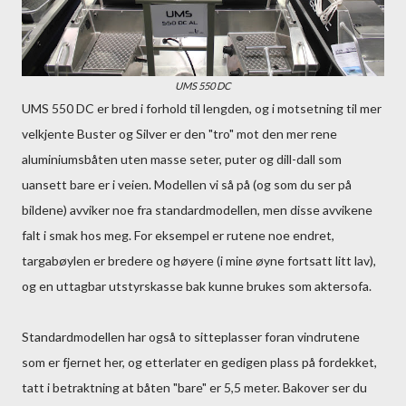
UMS 550 DC
UMS 550 DC er bred i forhold til lengden, og i motsetning til mer
velkjente Buster og Silver er den "tro" mot den mer rene
aluminiumsbåten uten masse seter, puter og dill-dall som
uansett bare er i veien. Modellen vi så på (og som du ser på
bildene) avviker noe fra standardmodellen, men disse avvikene
falt i smak hos meg. For eksempel er rutene noe endret,
targabøylen er bredere og høyere (i mine øyne fortsatt litt lav),
og en uttagbar utstyrskasse bak kunne brukes som aktersofa.
Standardmodellen har også to sitteplasser foran vindrutene
som er fjernet her, og etterlater en gedigen plass på fordekket,
tatt i betraktning at båten "bare" er 5,5 meter. Bakover ser du