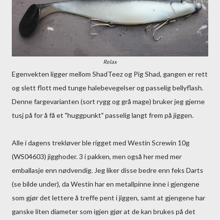
Relax
Egenvekten ligger mellom ShadTeez og Pig Shad, gangen er rett
og slett flott med tunge halebevegelser og passelig bellyflash.
Denne fargevarianten (sort rygg og grå mage) bruker jeg gjerne
tusj på for å få et "huggpunkt" passelig langt frem på jiggen.
Alle i dagens trekløver ble rigget med Westin Screwin 10g
(WS04603) jigghoder. 3 i pakken, men også her med mer
emballasje enn nødvendig. Jeg liker disse bedre enn feks Darts
(se bilde under), da Westin har en metallpinne inne i gjengene
som gjør det lettere å treffe pent i jiggen, samt at gjengene har
ganske liten diameter som igjen gjør at de kan brukes på det