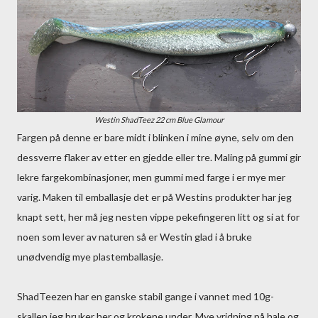
Westin ShadTeez 22 cm Blue Glamour
Fargen på denne er bare midt i blinken i mine øyne, selv om den
dessverre flaker av etter en gjedde eller tre. Maling på gummi gir
lekre fargekombinasjoner, men gummi med farge i er mye mer
varig. Maken til emballasje det er på Westins produkter har jeg
knapt sett, her må jeg nesten vippe pekefingeren litt og si at for
noen som lever av naturen så er Westin glad i å bruke
unødvendig mye plastemballasje.
ShadTeezen har en ganske stabil gange i vannet med 10g-
skallen jeg bruker her og krokene under. Mye vridning på hale og