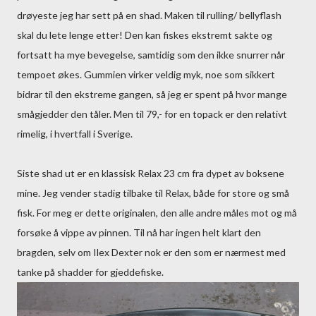
drøyeste jeg har sett på en shad. Maken til rulling/ bellyflash
skal du lete lenge etter! Den kan fiskes ekstremt sakte og
fortsatt ha mye bevegelse, samtidig som den ikke snurrer når
tempoet økes. Gummien virker veldig myk, noe som sikkert
bidrar til den ekstreme gangen, så jeg er spent på hvor mange
smågjedder den tåler. Men til 79,- for en topack er den relativt
rimelig, i hvertfall i Sverige.
Siste shad ut er en klassisk Relax 23 cm fra dypet av boksene
mine. Jeg vender stadig tilbake til Relax, både for store og små
fisk. For meg er dette originalen, den alle andre måles mot og må
forsøke å vippe av pinnen. Til nå har ingen helt klart den
bragden, selv om Ilex Dexter nok er den som er nærmest med
tanke på shadder for gjeddefiske.