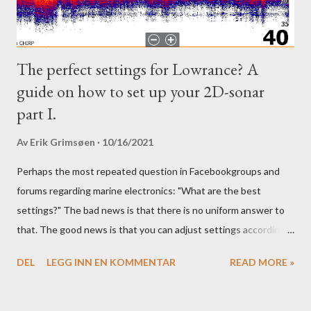
The perfect settings for Lowrance? A
guide on how to set up your 2D-sonar
part I.
Av
Erik Grimsøen
10/16/2021
Perhaps the most repeated question in Facebookgroups and
forums regarding marine electronics: "What are the best
settings?" The bad news is that there is no uniform answer to
that. The good news is that you can adjust settings according
to conditions if you have a little knowledge as to what settings
DEL
LEGG INN EN KOMMENTAR
READ MORE »
you should tweak and why. Here is part 1 of our guide to get the
most out of your unit in regards to settings.