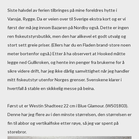
Siste halvdel av ferien tilbringes på mine foreldres hytte i
Vansjø, Rygge. Da er veien over til Sverige ekstra kort og er vi
først der må jeg innom Bazaren på Nordby også. Dette er ingen
ren fiskeutstyrsbutikk, men den har alikevel et godt utvalg og
stort sett greie priser. (Ellers har du en Fladen brand-store noen
meter bortenfor også.) Etter å ha observert at Hooked måtte
legge ned Gullkroken, og hente inn penger fra brukerne for å
sikre videre drift, har jeg ikke dårlig samvittighet når jeg handler
mitt fiskeutstyr utenfor Norges grenser. Svenskene klarer i
hvertfall å stable en skikkelig messe på beina.
Først ut er Westin Shadteez 22 cm i Blue Glamour. (WS01803).
Denne har jeg flere av i den minste størrelsen, den størrelsen er
fin til abbor og vertikalfiske etter røye, så jeg var spent på
storebror.