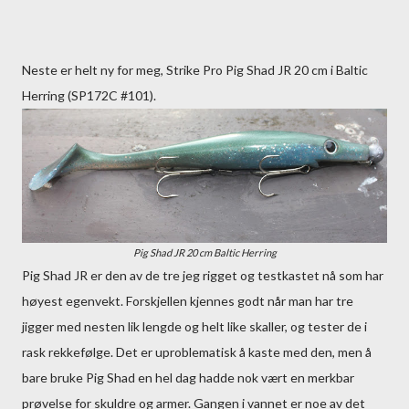
Neste er helt ny for meg, Strike Pro Pig Shad JR 20 cm i Baltic
Herring (SP172C #101).
Pig Shad JR 20 cm Baltic Herring
Pig Shad JR er den av de tre jeg rigget og testkastet nå som har
høyest egenvekt. Forskjellen kjennes godt når man har tre
jigger med nesten lik lengde og helt like skaller, og tester de i
rask rekkefølge. Det er uproblematisk å kaste med den, men å
bare bruke Pig Shad en hel dag hadde nok vært en merkbar
prøvelse for skuldre og armer. Gangen i vannet er noe av det