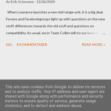
Av
Erik Grimsøen
12/26/2020
When Lowrance launches a new mid-range unit, it is a big deal.
Forums and Facebookgroups light up with questions on the new
stuff, differences towards the old stuff and questions on
compatibility. As usual, we in Team Colibri will try our best to
sort that out, both on a technical level and with a more practical
DEL
8 KOMMENTARER
READ MORE »
in-your-boat approach.
This site uses cookies from Google to deliver its services
and to analyze traffic. Your IP address and user-agent are
shared with Google along with performance and security
Drevet av Blogger
metrics to ensure quality of service, generate usage
statistics, and to detect and address abuse.
Team Colibri