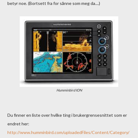
betyr noe. (Bortsett fra for sånne som meg da....)
Humminbird ION
Du finner en liste over hvilke ting i brukergrensesnittet som er
endret her:
http://www.humminbird.com/uploadedFiles/Content/Category/