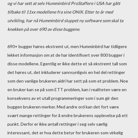
og vi har sett at selv Humminbird ProStaffere i USA har gått
tilbake til 11xx modellene fra sine ONIX. Etter to år med
utvikling, har nå Humminbird sluppet ny software som skal ta
knekken på over 690 av disse buggene.
690+ bugger høres ekstremt ut, men Humminbird har tidligere
lekket informasjon om at de har identifisert over 800 bugger i
disse modellene. Egentlig er ikke dette et så ekstremt tall som
det høres ut, det inkluderer sannsynligvis en hel del rettinger
som den vanlige brukeren aldri har sett på som et problem. Noe
en bruker kan se på som ETT problem, kan i realiteten være en
konsekvens av et utall programmeringer som i sum gir den
buggen brukeren merker. Med andre ord kan det fort være
svært mange rettinger for å endre brukerens opplevelse på ett
punkt. Derfor er ikke antall rettinger i seg selv særlig
interessant, det er hva dette betyr for brukeren som virkelig