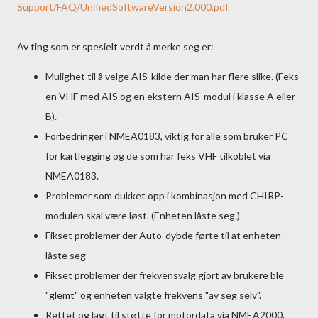
Support/FAQ/UnifiedSoftwareVersion2.000.pdf
Av ting som er spesielt verdt å merke seg er:
Mulighet til å velge AIS-kilde der man har flere slike. (Feks
en VHF med AIS og en ekstern AIS-modul i klasse A eller
B).
Forbedringer i NMEA0183, viktig for alle som bruker PC
for kartlegging og de som har feks VHF tilkoblet via
NMEA0183.
Problemer som dukket opp i kombinasjon med CHIRP-
modulen skal være løst. (Enheten låste seg.)
Fikset problemer der Auto-dybde førte til at enheten
låste seg
Fikset problemer der frekvensvalg gjort av brukere ble
"glemt" og enheten valgte frekvens "av seg selv".
Rettet og lagt til støtte for motordata via NMEA2000.