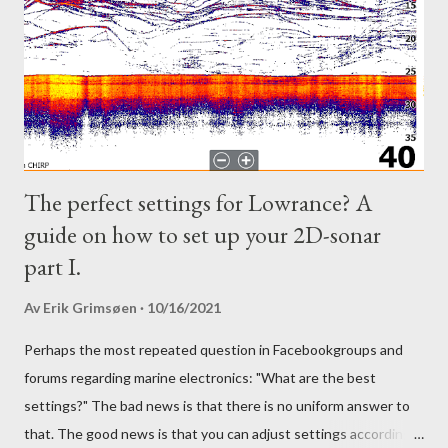
k
o
m
m
e
n
t
a
r
The perfect settings for Lowrance? A
guide on how to set up your 2D-sonar
part I.
Av
Erik Grimsøen
10/16/2021
Perhaps the most repeated question in Facebookgroups and
forums regarding marine electronics: "What are the best
settings?" The bad news is that there is no uniform answer to
that. The good news is that you can adjust settings according