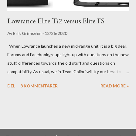
Lowrance Elite Ti2 versus Elite FS
Av
Erik Grimsøen
12/26/2020
When Lowrance launches a new mid-range unit, it is a big deal.
Forums and Facebookgroups light up with questions on the new
stuff, differences towards the old stuff and questions on
compatibility. As usual, we in Team Colibri will try our best to
sort that out, both on a technical level and with a more practical
DEL
8 KOMMENTARER
READ MORE »
in-your-boat approach.