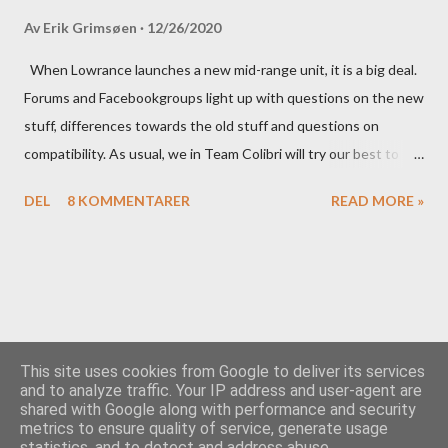
Av
Erik Grimsøen
12/26/2020
When Lowrance launches a new mid-range unit, it is a big deal.
Forums and Facebookgroups light up with questions on the new
stuff, differences towards the old stuff and questions on
compatibility. As usual, we in Team Colibri will try our best to
sort that out, both on a technical level and with a more practical
DEL
8 KOMMENTARER
READ MORE »
in-your-boat approach.
This site uses cookies from Google to deliver its services
and to analyze traffic. Your IP address and user-agent are
shared with Google along with performance and security
Drevet av Blogger
metrics to ensure quality of service, generate usage
statistics, and to detect and address abuse.