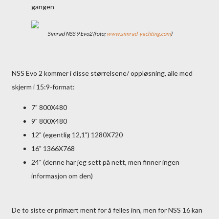
gangen
Simrad NSS 9 Evo2 (foto;
www.simrad-yachting.com
)
NSS Evo 2 kommer i disse størrelsene/ oppløsning, alle med
skjerm i 15:9-format:
7" 800X480
9" 800X480
12" (egentlig 12,1") 1280X720
16" 1366X768
24" (denne har jeg sett på nett, men finner ingen
informasjon om den)
De to siste er primært ment for å felles inn, men for NSS 16 kan