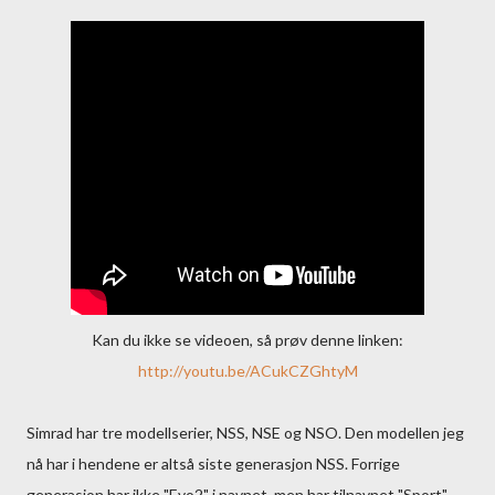
Kan du ikke se videoen, så prøv denne linken:
http://youtu.be/ACukCZGhtyM
Simrad har tre modellserier, NSS, NSE og NSO. Den modellen jeg
nå har i hendene er altså siste generasjon NSS. Forrige
generasjon har ikke "Evo2" i navnet, men har tilnavnet "Sport",