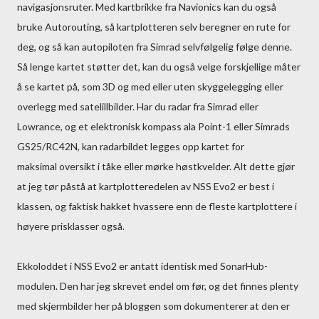
navigasjonsruter. Med kartbrikke fra Navionics kan du også
bruke Autorouting, så kartplotteren selv beregner en rute for
deg, og så kan autopiloten fra Simrad selvfølgelig følge denne.
Så lenge kartet støtter det, kan du også velge forskjellige måter
å se kartet på, som 3D og med eller uten skyggelegging eller
overlegg med satelillbilder. Har du radar fra Simrad eller
Lowrance, og et elektronisk kompass ala Point-1 eller Simrads
GS25/RC42N, kan radarbildet legges opp kartet for
maksimal oversikt i tåke eller mørke høstkvelder. Alt dette gjør
at jeg tør påstå at kartplotteredelen av NSS Evo2 er best i
klassen, og faktisk hakket hvassere enn de fleste kartplottere i
høyere prisklasser også.
Ekkoloddet i NSS Evo2 er antatt identisk med SonarHub-
modulen. Den har jeg skrevet endel om før, og det finnes plenty
med skjermbilder her på bloggen som dokumenterer at den er