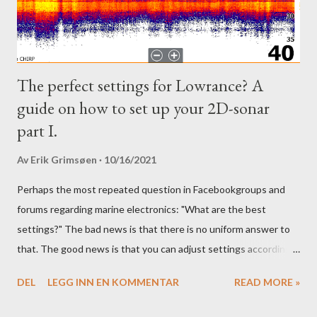
The perfect settings for Lowrance? A
guide on how to set up your 2D-sonar
part I.
Av
Erik Grimsøen
10/16/2021
Perhaps the most repeated question in Facebookgroups and
forums regarding marine electronics: "What are the best
settings?" The bad news is that there is no uniform answer to
that. The good news is that you can adjust settings according
to conditions if you have a little knowledge as to what settings
DEL
LEGG INN EN KOMMENTAR
READ MORE »
you should tweak and why. Here is part 1 of our guide to get the
most out of your unit in regards to settings.