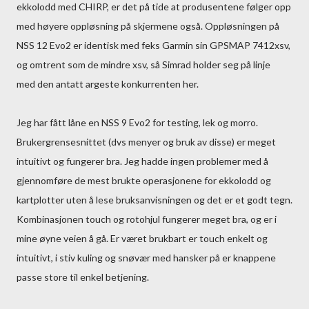
ekkolodd med CHIRP, er det på tide at produsentene følger opp
med høyere oppløsning på skjermene også. Oppløsningen på
NSS 12 Evo2 er identisk med feks Garmin sin GPSMAP 7412xsv,
og omtrent som de mindre xsv, så Simrad holder seg på linje
med den antatt argeste konkurrenten her.
Jeg har fått låne en NSS 9 Evo2 for testing, lek og morro.
Brukergrensesnittet (dvs menyer og bruk av disse) er meget
intuitivt og fungerer bra. Jeg hadde ingen problemer med å
gjennomføre de mest brukte operasjonene for ekkolodd og
kartplotter uten å lese bruksanvisningen og det er et godt tegn.
Kombinasjonen touch og rotohjul fungerer meget bra, og er i
mine øyne veien å gå. Er været brukbart er touch enkelt og
intuitivt, i stiv kuling og snøvær med hansker på er knappene
passe store til enkel betjening.