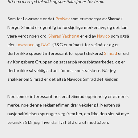
litt nærmere på teknikk og spesifikasjoner før bruk.
Som for Lowrance er det
ProNav
som er importør av Simrad i
Norge. Simrad er egentlig to forskjellige merkenavn, og det kan
være verdt noen ord.
Simrad Yachting
er eid av
Navico
som også
eier
Lowrance
og
B&G
. (B&G er primært for seilbåter og er
derfor ikke spesielt interessant for sportsfiskere.)
Simrad
er eid
av Kongsberg Gruppen og satser på yrkesbåtmarkedet, og er
derfor ikke så veldig aktuell for oss sportsfiskere. Når jeg
snakker om Simrad er det altså Navicos Simrad det gjelder.
Noe som er interessant her, er at Simrad opprinnelig er et norsk
merke, noe denne reklamefilmen drar veksler på. Nesten så
nasjonalfølelsen sprenger seg frem her, om ikke den sier så mye
teknisk så får jeg i hvertfall lyst til å dra ut med båten: