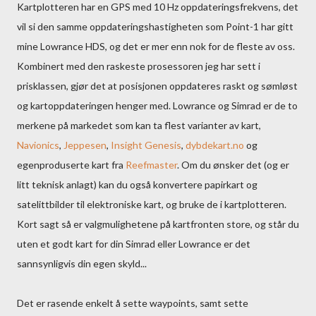
Kartplotteren har en GPS med 10 Hz oppdateringsfrekvens, det
vil si den samme oppdateringshastigheten som Point-1 har gitt
mine Lowrance HDS, og det er mer enn nok for de fleste av oss.
Kombinert med den raskeste prosessoren jeg har sett i
prisklassen, gjør det at posisjonen oppdateres raskt og sømløst
og kartoppdateringen henger med. Lowrance og Simrad er de to
merkene på markedet som kan ta flest varianter av kart,
Navionics
,
Jeppesen
,
Insight Genesis
,
dybdekart.no
og
egenproduserte kart fra
Reefmaster
. Om du ønsker det (og er
litt teknisk anlagt) kan du også konvertere papirkart og
satelittbilder til elektroniske kart, og bruke de i kartplotteren.
Kort sagt så er valgmulighetene på kartfronten store, og står du
uten et godt kart for din Simrad eller Lowrance er det
sannsynligvis din egen skyld...
Det er rasende enkelt å sette waypoints, samt sette