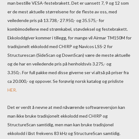
man bestille VESA-festebrakett. Det er uansett 7, 9 og 12 som
er de mest aktuelle størrelsene for de fleste av oss, med
veiledende pris på 13.738,- 27.950,- og 35.575,- for
kombimodellene med strømkabel, støvdeksel og festebrakett.
Ekkoloddgiver kommer i tillegg, for mange vil Airmar TM150M for
tradisjonelt ekkolodd med CHIRP og Navicos LSS-2 for
Structurescan (SideScan og DownScan) være de meste aktuelle
og de har en veiledende pris på henholdsvis 3.275,- og
3.350,-. For full pakke med disse giverne ser vi altså på priser fra
ca 20.000,- og oppover. Se forøvrig norsk katalog og prisliste
HER.
Det er verdt å nevne at med nåværende softwareversjon kan
man ikke bruke tradisjonelt ekkolodd med CHIRP og
StructureScan samtidig, men man kan bruke tradisjonel
ekkolodd i låst frekvens 83 kHz og StructureScan samtidig.