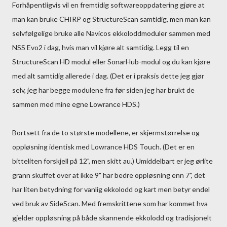
Forhåpentligvis vil en fremtidig softwareoppdatering gjøre at
man kan bruke CHIRP og StructureScan samtidig, men man kan
selvfølgelige bruke alle Navicos ekkoloddmoduler sammen med
NSS Evo2 i dag, hvis man vil kjøre alt samtidig. Legg til en
StructureScan HD modul eller SonarHub-modul og du kan kjøre
med alt samtidig allerede i dag. (Det er i praksis dette jeg gjør
selv, jeg har begge modulene fra før siden jeg har brukt de
sammen med mine egne Lowrance HDS.)
Bortsett fra de to største modellene, er skjermstørrelse og
oppløsning identisk med Lowrance HDS Touch. (Det er en
bitteliten forskjell på 12", men skitt au.) Umiddelbart er jeg ørlite
grann skuffet over at ikke 9" har bedre oppløsning enn 7", det
har liten betydning for vanlig ekkolodd og kart men betyr endel
ved bruk av SideScan. Med fremskrittene som har kommet hva
gjelder oppløsning på både skannende ekkolodd og tradisjonelt