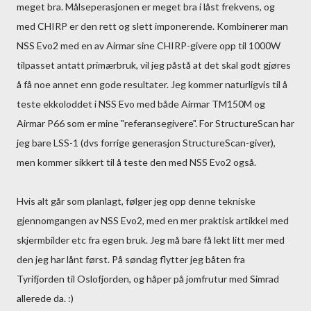
meget bra. Målseperasjonen er meget bra i låst frekvens, og
med CHIRP er den rett og slett imponerende. Kombinerer man
NSS Evo2 med en av Airmar sine CHIRP-givere opp til 1000W
tilpasset antatt primærbruk, vil jeg påstå at det skal godt gjøres
å få noe annet enn gode resultater. Jeg kommer naturligvis til å
teste ekkoloddet i NSS Evo med både Airmar TM150M og
Airmar P66 som er mine "referansegivere". For StructureScan har
jeg bare LSS-1 (dvs forrige generasjon StructureScan-giver),
men kommer sikkert til å teste den med NSS Evo2 også.
Hvis alt går som planlagt, følger jeg opp denne tekniske
gjennomgangen av NSS Evo2, med en mer praktisk artikkel med
skjermbilder etc fra egen bruk. Jeg må bare få lekt litt mer med
den jeg har lånt først. På søndag flytter jeg båten fra
Tyrifjorden til Oslofjorden, og håper på jomfrutur med Simrad
allerede da. :)