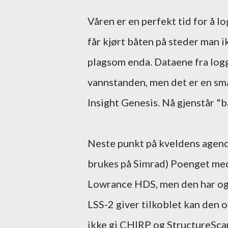
Våren er en perfekt tid for å l
får kjørt båten på steder man i
plagsom enda. Dataene fra log
vannstanden, men det er en sm
Insight Genesis. Nå gjenstår "ba
Neste punkt på kveldens agen
brukes på Simrad) Poenget me
Lowrance HDS, men den har ogs
LSS-2 giver tilkoblet kan den
ikke gi CHIRP og StructureScan