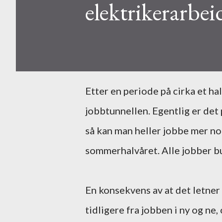
elektrikerarbei
Etter en periode på cirka et halvt år, begynner undertegnede å se lyset i enden av
jobbtunnellen. Egentlig er det 
så kan man heller jobbe mer nor
sommerhalvåret. Alle jobber bur
En konsekvens av at det letner p
tidligere fra jobben i ny og ne, 