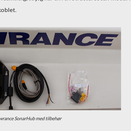
koblet.
wrance SonarHub med tilbehør