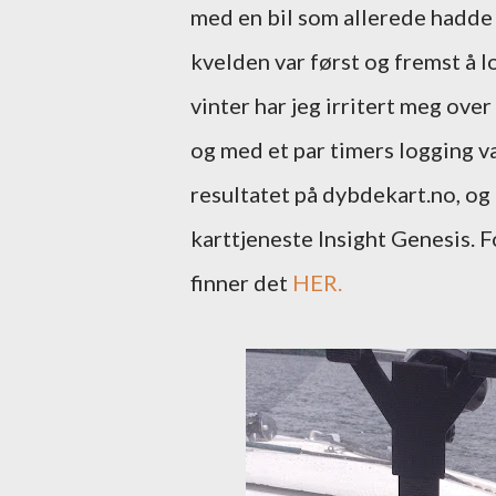
med en bil som allerede hadde
kvelden var først og fremst å l
vinter har jeg irritert meg ove
og med et par timers logging v
resultatet på dybdekart.no, o
karttjeneste Insight Genesis. F
finner det
HER.