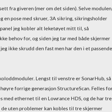
rtsett fra giveren (mer om det siden). Selve modulen
 en pose med skruer, 3A sikring, sikringsholder
panel jeg kobler alt leketøyet mitt til, så
ikke behov for, og siden jeg tar med både skjermer
jeg ikke skrudd den fast men har den i et passend
kkoloddmoduler. Lengst til venstre er SonarHub, så
 høyre forrige generasjon StructureScan. Felles fo
bles med ethernet til en Lowrance HDS, og de har tre
t de uten problemer kan kobles til tre skjermer