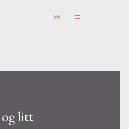
SØK
og litt