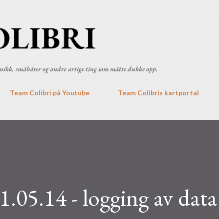
Gå til hovedinnhold
ronikk, småbåter og andre artige ting som måtte dukke opp.
Team Colibri på Youtube
Team Colibris kartportal
1.05.14 - logging av data 