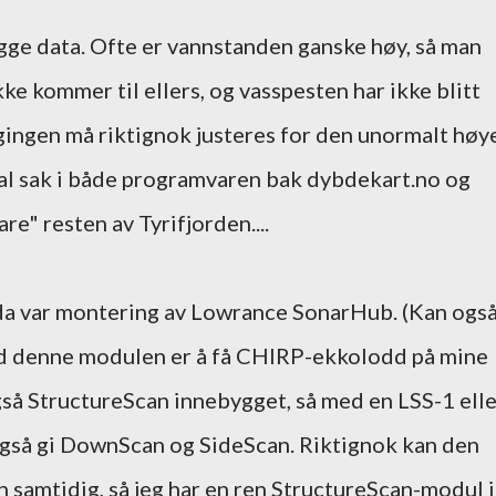
ogge data. Ofte er vannstanden ganske høy, så man
kke kommer til ellers, og vasspesten har ikke blitt
gingen må riktignok justeres for den unormalt høy
al sak i både programvaren bak dybdekart.no og
re" resten av Tyrifjorden....
da var montering av Lowrance SonarHub. (Kan ogs
d denne modulen er å få CHIRP-ekkolodd på mine
å StructureScan innebygget, så med en LSS-1 elle
 også gi DownScan og SideScan. Riktignok kan den
 samtidig, så jeg har en ren StructureScan-modul i