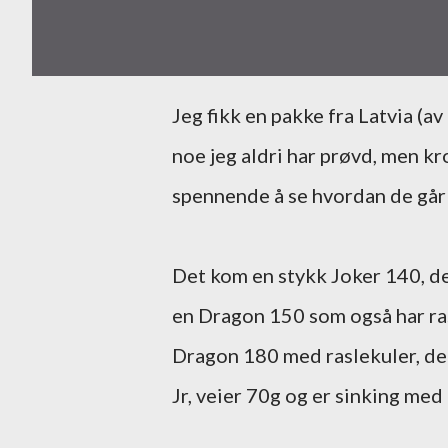
Jeg fikk en pakke fra Latvia (av alle steder) med jerkbaits fra AGAT i dag. Disse er
noe jeg aldri har prøvd, men kr
spennende å se hvordan de går 
Det kom en stykk Joker 140, den
en Dragon 150 som også har rasl
Dragon 180 med raslekuler, de 
Jr, veier 70g og er sinking med 