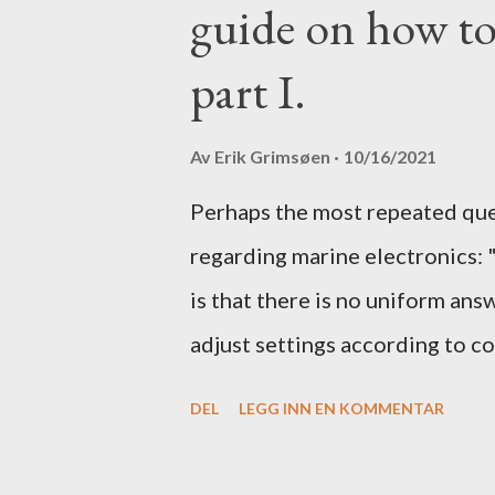
guide on how to
part I.
Av
Erik Grimsøen
10/16/2021
Perhaps the most repeated qu
regarding marine electronics: 
is that there is no uniform ans
adjust settings according to co
to what settings you should tw
DEL
LEGG INN EN KOMMENTAR
get the most out of your unit in