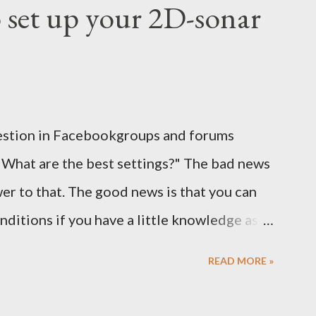
 set up your 2D-sonar
estion in Facebookgroups and forums
"What are the best settings?" The bad news
wer to that. The good news is that you can
nditions if you have a little knowledge as
eak and why. Here is part 1 of our guide to
READ MORE »
 regards to settings.