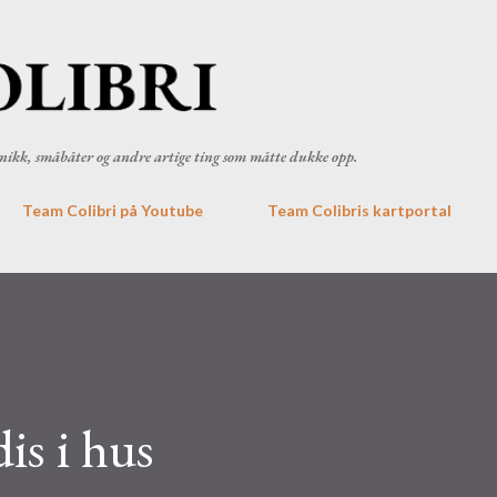
Gå til hovedinnhold
ronikk, småbåter og andre artige ting som måtte dukke opp.
Team Colibri på Youtube
Team Colibris kartportal
is i hus