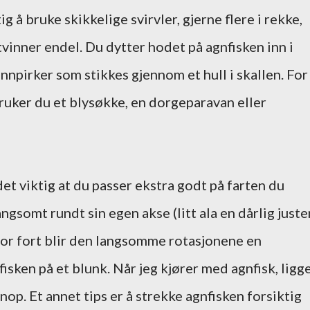
ig å bruke skikkelige svirvler, gjerne flere i rekke,
vinner endel. Du dytter hodet på agnfisken inn i
nnpirker som stikkes gjennom et hull i skallen. For
bruker du et blysøkke, en dorgeparavan eller
et viktig at du passer ekstra godt på farten du
ngsomt rundt sin egen akse (litt ala en dårlig juste
 for fort blir den langsomme rotasjonene en
sken på et blunk. Når jeg kjører med agnfisk, ligg
nop. Et annet tips er å strekke agnfisken forsiktig