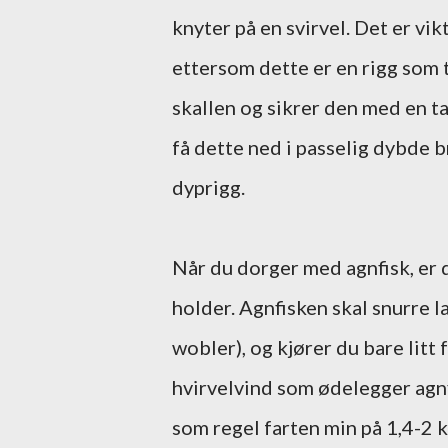
knyter på en svirvel. Det er vikt
ettersom dette er en rigg som t
skallen og sikrer den med en ta
få dette ned i passelig dybde 
dyprigg.
Når du dorger med agnfisk, er d
holder. Agnfisken skal snurre la
wobler), og kjører du bare litt
hvirvelvind som ødelegger agnfi
som regel farten min på 1,4-2 k