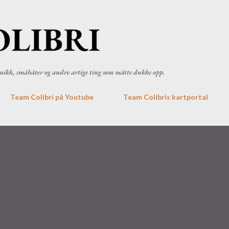
Gå til hovedinnhold
ronikk, småbåter og andre artige ting som måtte dukke opp.
Team Colibri på Youtube
Team Colibris kartportal