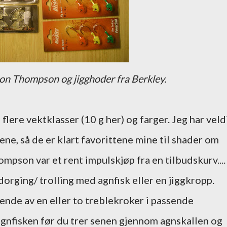
 Ron Thompson og jigghoder fra Berkley.
flere vektklasser (10 g her) og farger. Jeg har veld
ne, så de er klart favorittene mine til shader om
pson var et rent impulskjøp fra en tilbudskurv....
 dorging/ trolling med agnfisk eller en jiggkropp.
ende av en eller to treblekroker i passende
 agnfisken før du trer senen gjennom agnskallen og