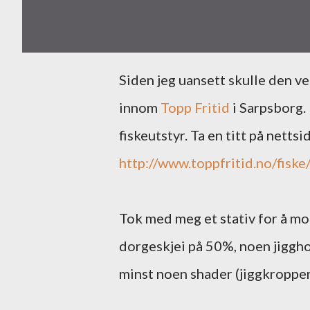
Siden jeg uansett skulle den veien i forbindelse med et kundebesøk, stakk jeg
innom
Topp Fritid
i Sarpsborg.
fiskeutstyr. Ta en titt på netts
http://www.toppfritid.no/fiske
Tok med meg et stativ for å mo
dorgeskjei på 50%, noen jigghod
minst noen shader (jiggkropper)