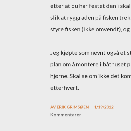
etter at du har festet den i ska
slik at ryggraden på fisken trek
styre fisken (ikke omvendt), og 
Jeg kjøpte som nevnt også et st
plan om å montere i båthuset på
hjørne. Skal se om ikke det ko
etterhvert.
AV
ERIK GRIMSØEN
1/19/2012
Kommentarer