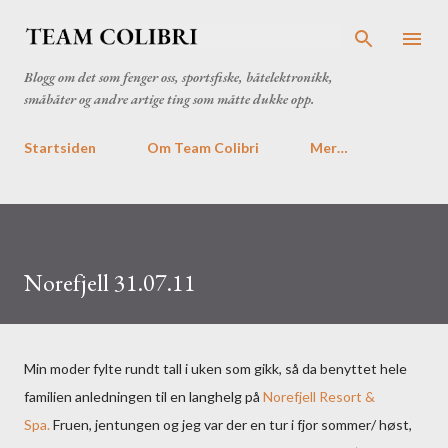
Gå til hovedinnhold
Blogg om det som fenger oss, sportsfiske, båtelektronikk,
småbåter og andre artige ting som måtte dukke opp.
Startsiden
Om Team Colibri
Mer…
Norefjell 31.07.11
Min moder fylte rundt tall i uken som gikk, så da benyttet hele
familien anledningen til en langhelg på
Norefjell Resort &
Spa.
Fruen, jentungen og jeg var der en tur i fjor sommer/ høst,