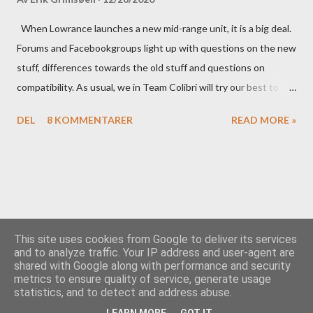
When Lowrance launches a new mid-range unit, it is a big deal.
Forums and Facebookgroups light up with questions on the new
stuff, differences towards the old stuff and questions on
compatibility. As usual, we in Team Colibri will try our best to
sort that out, both on a technical level and with a more practical
DEL
8 KOMMENTARER
READ MORE »
in-your-boat approach.
This site uses cookies from Google to deliver its services
and to analyze traffic. Your IP address and user-agent are
shared with Google along with performance and security
Drevet av Blogger
metrics to ensure quality of service, generate usage
statistics, and to detect and address abuse.
Team Colibri