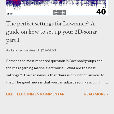
The perfect settings for Lowrance? A
guide on how to set up your 2D-sonar
part I.
Av
Erik Grimsøen
10/16/2021
Perhaps the most repeated question in Facebookgroups and
forums regarding marine electronics: "What are the best
settings?" The bad news is that there is no uniform answer to
that. The good news is that you can adjust settings according
to conditions if you have a little knowledge as to what settings
DEL
LEGG INN EN KOMMENTAR
READ MORE »
you should tweak and why. Here is part 1 of our guide to get the
most out of your unit in regards to settings.