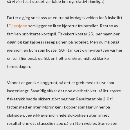
så vi visste at stedet var både fint og relativt rimelig. :)
Fatter og jeg snek oss ut en tur på lørdagskvelden for å fiske litt
i
Djupsjøen
som ligger en liten kjøretur fra hotellet. Resten av
familien prioriterte kortspill. Fiskekort koster 25,- per mann per
døgn og kan kjøpes i resepsjonen på hotellet. Men du må også
gjennom en bom som koster 50,- (tar kort og mynter) Jeg var her
en tur i fjor også, og fikk en helt grei ørret midt på blanke
formiddagen.
Vannet er ganske langgrunt, så det er greit med utstyr som
kaster langt. Samtidig virker det noe overbefolket, så litt større
fisketrykk hadde sikkert gjort seg her. Resultatet ble 2-0 til
fatter, med en liten Mørungen i kobber som klar vinner på
sluksiden. Jeg gikk igjennom hele slukboksen uten annet
resultat enn ett stusselig napp på en liten wobler. Størrelsen