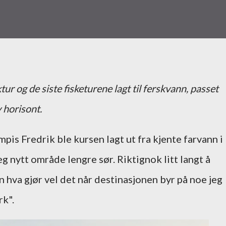
r og de siste fisketurene lagt til ferskvann, passet
 horisont.
pis Fredrik ble kursen lagt ut fra kjente farvann i
eg nytt område lengre sør. Riktignok litt langt å
n hva gjør vel det når destinasjonen byr på noe jeg
k".