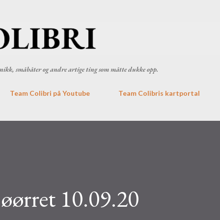
Gå til hovedinnhold
ronikk, småbåter og andre artige ting som måtte dukke opp.
Team Colibri på Youtube
Team Colibris kartportal
jøørret 10.09.20