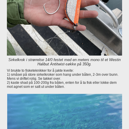
Sirkelkrok i strørrelse 14/0 festet med en meters mono til et Westin
Halibut Antitwist-søkke på 350g.
Vi brukte to fisketeknikker for å jakte kveite:
1) småsei på store sirkelkroker som hang under båten, 2-3m over bunn.
Mens vi driftet rolig. Se takkel over.
2) kaste shad på 100-200g fra båten, enten for å ta fisk eller lokke dem
mot agnet som er satt ut under båten.