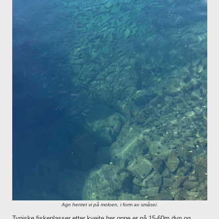
Agn hentet vi på moloen, i form av småsei.
Typiske fiskeplasser etter kveite her oppe er på 15-60m dyp og