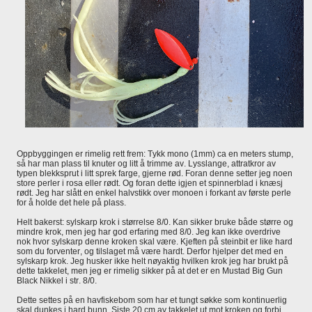
Oppbyggingen er rimelig rett frem: Tykk mono (1mm) ca en meters stump,
så har man plass til knuter og litt å trimme av. Lysslange, attratkror av
typen blekksprut i litt sprek farge, gjerne rød. Foran denne setter jeg noen
store perler i rosa eller rødt. Og foran dette igjen et spinnerblad i knæsj
rødt. Jeg har slått en enkel halvstikk over monoen i forkant av første perle
for å holde det hele på plass.
Helt bakerst: sylskarp krok i størrelse 8/0. Kan sikker bruke både større og
mindre krok, men jeg har god erfaring med 8/0. Jeg kan ikke overdrive
nok hvor sylskarp denne kroken skal være. Kjeften på steinbit er like hard
som du forventer, og tilslaget må være hardt. Derfor hjelper det med en
sylskarp krok. Jeg husker ikke helt nøyaktig hvilken krok jeg har brukt på
dette takkelet, men jeg er rimelig sikker på at det er en Mustad Big Gun
Black Nikkel i str. 8/0.
Dette settes på en havfiskebom som har et tungt søkke som kontinuerlig
skal dunkes i hard bunn. Siste 20 cm av takkelet ut mot kroken og forbi