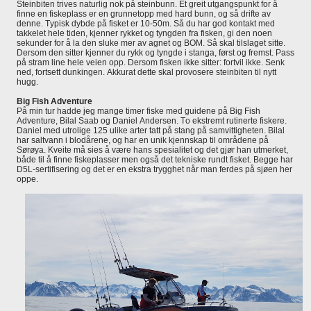
Steinbiten trives naturlig nok på steinbunn. Et greit utgangspunkt for å
finne en fiskeplass er en grunnetopp med hard bunn, og så drifte av
denne. Typisk dybde på fisket er 10-50m. Så du har god kontakt med
takkelet hele tiden, kjenner rykket og tyngden fra fisken, gi den noen
sekunder for å la den sluke mer av agnet og BOM. Så skal tilslaget sitte.
Dersom den sitter kjenner du rykk og tyngde i stanga, først og fremst. Pass
på stram line hele veien opp. Dersom fisken ikke sitter: fortvil ikke. Senk
ned, fortsett dunkingen. Akkurat dette skal provosere steinbiten til nytt
hugg.
Big Fish Adventure
På min tur hadde jeg mange timer fiske med guidene på Big Fish
Adventure, Bilal Saab og Daniel Andersen. To ekstremt rutinerte fiskere.
Daniel med utrolige 125 ulike arter tatt på stang på samvittigheten. Bilal
har saltvann i blodårene, og har en unik kjennskap til områdene på
Sørøya. Kveite må sies å være hans spesialitet og det gjør han utmerket,
både til å finne fiskeplasser men også det tekniske rundt fisket. Begge har
D5L-sertifisering og det er en ekstra trygghet når man ferdes på sjøen her
oppe.