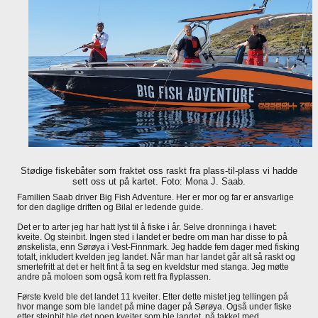
Stødige fiskebåter som fraktet oss raskt fra plass-til-plass vi hadde
sett oss ut på kartet. Foto: Mona J. Saab.
Familien Saab driver Big Fish Adventure. Her er mor og far er ansvarlige
for den daglige driften og Bilal er ledende guide.
Det er to arter jeg har hatt lyst til å fiske i år. Selve dronninga i havet:
kveite. Og steinbit. Ingen sted i landet er bedre om man har disse to på
ønskelista, enn Sørøya i Vest-Finnmark.
Jeg hadde fem dager med fisking
totalt, inkludert kvelden jeg landet. Når man har landet går alt så raskt og
smertefritt at det er helt fint å ta seg en kveldstur med stanga. Jeg møtte
andre på moloen som også kom rett fra flyplassen.
Første kveld ble det landet 11 kveiter. Etter dette mistet jeg tellingen på
hvor mange som ble landet på mine dager på Sørøya. Også under fiske
etter steinbit ble det noen kveiter som ble landet, på takkel med