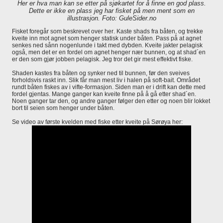
Her er hva man kan se etter på sjøkartet for å finne en god plass.
Dette er ikke en plass jeg har fisket på men ment som en
illustrasjon. Foto: GuleSider.no
Fisket foregår som beskrevet over her. Kaste shads fra båten, og trekke
kveite inn mot agnet som henger statisk under båten. Pass på at agnet
senkes ned sånn nogenlunde i takt med dybden. Kveite jakter pelagisk
også, men det er en fordel om agnet henger nær bunnen, og at shad´en
er den som gjør jobben pelagisk. Jeg tror det gir mest effektivt fiske.
Shaden kastes fra båten og synker ned til bunnen, før den sveives
forholdsvis raskt inn. Slik får man mest liv i halen på soft-bait. Området
rundt båten fiskes av i vifte-formasjon. Siden man er i drift kan dette med
fordel gjentas. Mange ganger kan kveite finne på å gå etter shad´en.
Noen ganger tar den, og andre ganger følger den etter og noen blir lokket
bort til seien som henger under båten.
Se video av første kvelden med fiske etter kveite på Sørøya her: