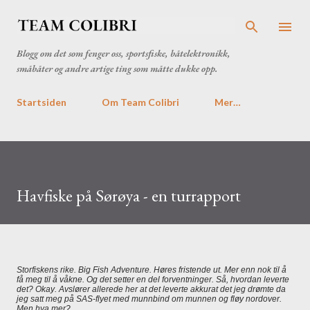
Gå til hovedinnhold
Blogg om det som fenger oss, sportsfiske, båtelektronikk,
småbåter og andre artige ting som måtte dukke opp.
Startsiden
Om Team Colibri
Mer…
Havfiske på Sørøya - en turrapport
Storfiskens rike. Big Fish Adventure. Høres fristende ut. Mer enn nok til å
få meg til å våkne. Og det setter en del forventninger. Så, hvordan leverte
det? Okay. Avslører allerede her at det leverte akkurat det jeg drømte da
jeg satt meg på SAS-flyet med munnbind om munnen og fløy nordover.
Men hva mer?