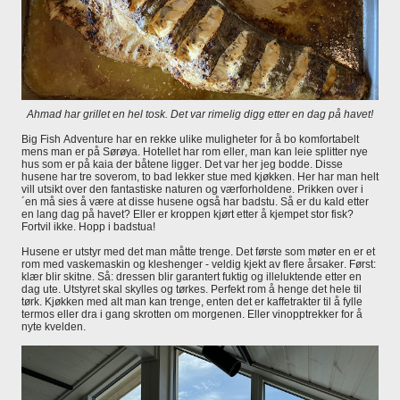
Ahmad har grillet en hel tosk. Det var rimelig digg etter en dag på havet!
Big Fish Adventure har en rekke ulike muligheter for å bo komfortabelt
mens man er på Sørøya. Hotellet har rom eller, man kan leie splitter nye
hus som er på kaia der båtene ligger. Det var her jeg bodde. Disse
husene har tre soverom, to bad lekker stue med kjøkken. Her har man helt
vill utsikt over den fantastiske naturen og værforholdene. Prikken over i
´en må sies å være at disse husene også har badstu. Så er du kald etter
en lang dag på havet? Eller er kroppen kjørt etter å kjempet stor fisk?
Fortvil ikke. Hopp i badstua!
Husene er utstyr med det man måtte trenge. Det første som møter en er et
rom med vaskemaskin og kleshenger - veldig kjekt av flere årsaker. Først:
klær blir skitne. Så: dressen blir garantert fuktig og illeluktende etter en
dag ute. Utstyret skal skylles og tørkes. Perfekt rom å henge det hele til
tørk. Kjøkken med alt man kan trenge, enten det er kaffetrakter til å fylle
termos eller dra i gang skrotten om morgenen. Eller vinopptrekker for å
nyte kvelden.