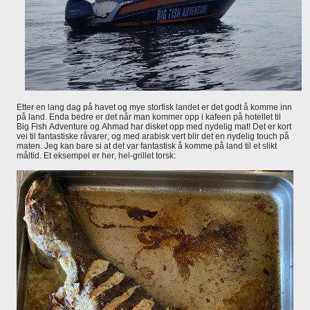
Etter en lang dag på havet og mye storfisk landet er det godt å komme inn
på land. Enda bedre er det når man kommer opp i kafeen på hotellet til
Big Fish Adventure og Ahmad har disket opp med nydelig mat! Det er kort
vei til fantastiske råvarer, og med arabisk vert blir det en nydelig touch på
maten. Jeg kan bare si at det var fantastisk å komme på land til et slikt
måltid. Et eksempel er her, hel-grillet torsk: