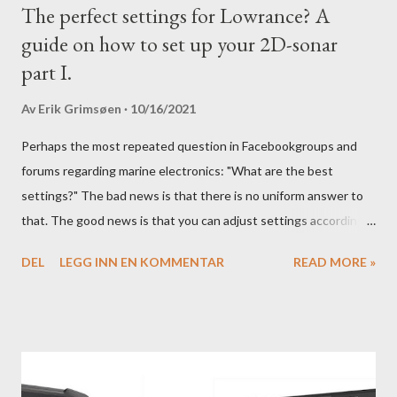
The perfect settings for Lowrance? A
guide on how to set up your 2D-sonar
part I.
Av
Erik Grimsøen
10/16/2021
Perhaps the most repeated question in Facebookgroups and
forums regarding marine electronics: "What are the best
settings?" The bad news is that there is no uniform answer to
that. The good news is that you can adjust settings according
to conditions if you have a little knowledge as to what settings
DEL
LEGG INN EN KOMMENTAR
READ MORE »
you should tweak and why. Here is part 1 of our guide to get the
most out of your unit in regards to settings.