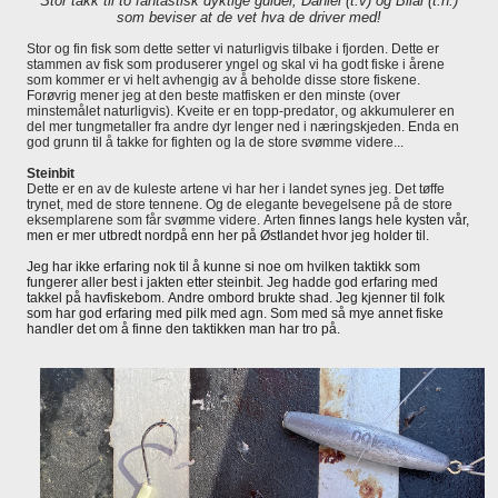
Stor takk til to fantastisk dyktige guider, Daniel (t.v) og Bilal (t.h.)
som beviser at de vet hva de driver med!
Stor og fin fisk som dette setter vi naturligvis tilbake i fjorden. Dette er
stammen av fisk som produserer yngel og skal vi ha godt fiske i årene
som kommer er vi helt avhengig av å beholde disse store fiskene.
Forøvrig mener jeg at den beste matfisken er den minste (over
minstemålet naturligvis). Kveite er en topp-predator, og akkumulerer en
del mer tungmetaller fra andre dyr lenger ned i næringskjeden. Enda en
god grunn til å takke for fighten og la de store svømme videre...
Steinbit
Dette er en av de kuleste artene vi har her i landet synes jeg. Det tøffe
trynet, med de store tennene. Og de elegante bevegelsene på de store
eksemplarene som får svømme videre. Arten
finnes langs hele kysten vår,
men er mer utbredt nordpå enn her på Østlandet hvor jeg holder til.
Jeg har ikke erfaring nok til å kunne si noe om hvilken taktikk som
fungerer aller best i jakten etter steinbit. Jeg hadde god erfaring med
takkel på havfiskebom. Andre ombord brukte shad. Jeg kjenner til folk
som har god erfaring med pilk med agn. Som med så mye annet fiske
handler det om å finne den taktikken man har tro på.