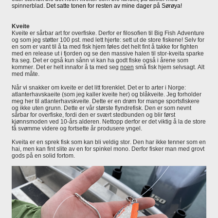
spinnerblad.
Det satte tonen for resten av mine dager på Sørøya!
Kveite
Kveite er sårbar art for overfiske. Derfor er filosofien til Big Fish Adventure
og som jeg støtter 100 pst. med lett hjerte: sett ut de store fiskene! Selv for
en som er vant til å ta med fisk hjem føles det helt fint å takke for fighten
med en release ut i fjorden og se den massive halen til stor-kveita sparke
fra seg. Det er også kun sånn vi kan ha godt fiske også i årene som
kommer. Det er helt innafor å ta med seg
noen
små fisk hjem selvsagt. Alt
med måte.
Når vi snakker om kveite er det litt forenklet. Det er to arter i Norge:
atlanterhavskaeite (som jeg kaller kveite her) og blåkveite. Jeg forholder
meg her til atlanterhavskveite. Dette er en drøm for mange sportsfiskere
og ikke uten grunn. Dette er vår største flyndrefisk. Den er som nevnt
sårbar for overfiske, fordi den er svært stedbunden og blir først
kjønnsmoden ved 10-års alderen. Nettopp derfor er det viktig å la de store
få svømme videre og fortsette år produsere yngel.
Kveita er en sprek fisk som kan bli veldig stor. Den har ikke tenner som en
hai, men kan fint slite av en for spinkel mono. Derfor fisker man med grovt
gods på en solid fortom.