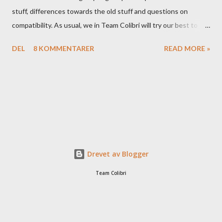
stuff, differences towards the old stuff and questions on
compatibility. As usual, we in Team Colibri will try our best to
sort that out, both on a technical level and with a more practical
DEL
8 KOMMENTARER
READ MORE »
in-your-boat approach.
Drevet av Blogger
Team Colibri