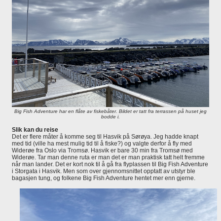
Big Fish Adventure har en flåte av fiskebåter. Bildet er tatt fra terrassen på huset jeg
bodde i.
Slik kan du reise
Det er flere måter å komme seg til Hasvik på Sørøya. Jeg hadde knapt
med tid (ville ha mest mulig tid til å fiske?) og valgte derfor å fly med
Widerøe fra Oslo via Tromsø. Hasvik er bare 30 min fra Tromsø med
Widerøe. Tar man denne ruta er man det er man praktisk tatt helt fremme
når man lander. Det er kort nok til å gå fra flyplassen til Big Fish Adventure
i Storgata i Hasvik. Men som over gjennomsnittet opptatt av utstyr ble
bagasjen tung, og folkene Big Fish Adventure hentet mer enn gjerne.