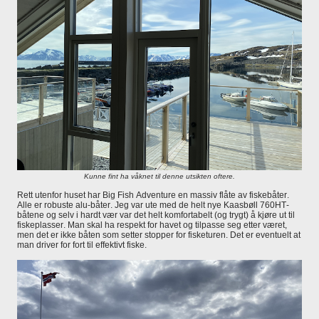
Kunne fint ha våknet til denne utsikten oftere.
Rett utenfor huset har Big Fish Adventure en massiv flåte av fiskebåter.
Alle er robuste alu-båter. Jeg var ute med de helt nye Kaasbøll 760HT-
båtene og selv i hardt vær var det helt komfortabelt (og trygt) å kjøre ut til
fiskeplasser. Man skal ha respekt for havet og tilpasse seg etter været,
men det er ikke båten som setter stopper for fisketuren. Det er eventuelt at
man driver for fort til effektivt fiske.