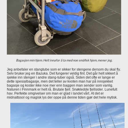
Bagasjen min hjem. Helt innafor å ta med noe småfisk hjem, mener jeg.
Jeg anbefaler en stangtube som er sikker for stengene dersom du skal fly.
Selv bruker jeg en Bazuka. Det fungerer veldig fint. Det går helt sikkert å
sjekke inn stenger i andre stang-tuber også. Siden det ofte er lange er
dette spesialbagasje, men det teller av kvoten man har på innsjekket
bagasje og koster ikke noe mer enn baggen man sender som vanlig.
Naturen i Finnmark er helt rå. Brutale fjell. Snøkledde fjellsider. Lunefult
hav. Perfekte omgivelser om man er glad i landet vårt. At det er
midnattssol og magisk lys der oppe på denne tiden gjør det hele mytisk.