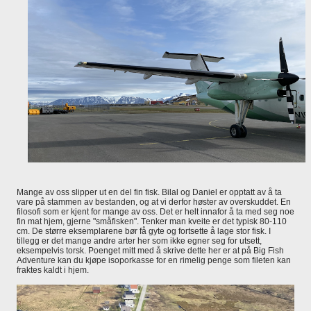
Mange av oss slipper ut en del fin fisk. Bilal og Daniel er opptatt av å ta
vare på stammen av bestanden, og at vi derfor høster av overskuddet. En
filosofi som er kjent for mange av oss. Det er helt innafor å ta med seg noe
fin mat hjem, gjerne "småfisken". Tenker man kveite er det typisk 80-110
cm. De større eksemplarene bør få gyte og fortsette å lage stor fisk. I
tillegg er det mange andre arter her som ikke egner seg for utsett,
eksempelvis torsk. Poenget mitt med å skrive dette her er at på Big Fish
Adventure kan du kjøpe isoporkasse for en rimelig penge som fileten kan
fraktes kaldt i hjem.